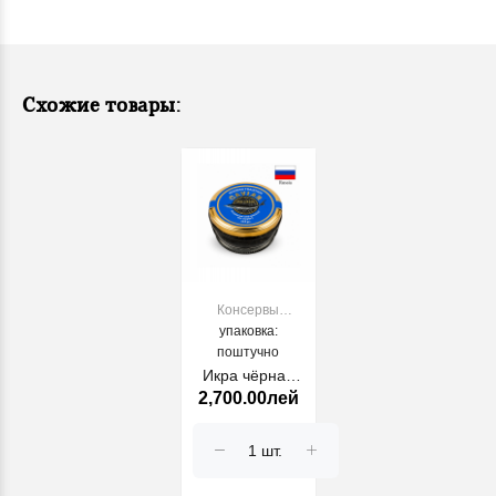
Схожие товары:
Консервы
рыбные и
упаковка:
морепродукты
поштучно
Икра чёрная
2,700.00лей
осетровая 113г