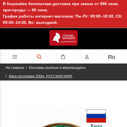
В Кишинёве бесплатная доставка при заказе от 990 леев,
пригороды — 90 леев.
График работы интернет-магазина: Пн–Пт: 09:00–18:00, Сб:
09:00–14:00, Вс: выходной.
Ro
На главную
Консервы рыбные и морепродукты
Икра лососевая 200гр, РУССКАЯ ИКРА