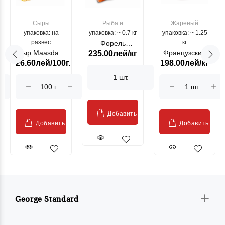
Сыры
Рыба и
Жареный
упаковка: на
упаковка: ~ 0.7 кг
морепродукты
упаковка: ~ 1.25
цыпленок
развес
кг
Форель
Сыр Maasdam
Французский
235.00лей/кг
лососевая
26.60лей/100г.
198.00лей/кг
Sublime Cow
гриль, кг
"Păstrăv
Moldovenesc"
Добавить
Добавить
Добавить
George Standard