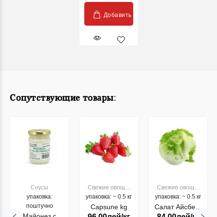
Добавить
Сопутствующие товары:
Соусы
Свежие овощи,
Свежие овощи,
упаковка:
упаковка: ~ 0.5 кг
фрукты
упаковка: ~ 0.5 кг
фрукты
поштучно
Capsune kg
Салат Айсберг
Майонез с
96.00лей/кг
84.00лей/кг