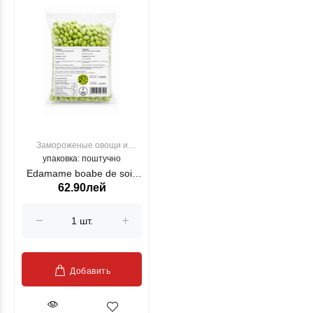
Замороженые овощи и
упаковка: поштучно
фрукты
Edamame boabe de soia
62.90лей
curatate 500g
Добавить