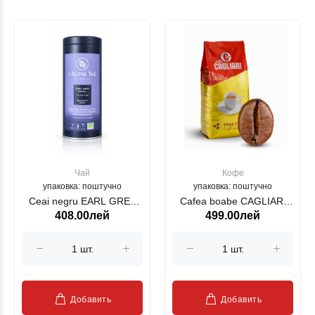
Чай
Кофе
упаковка: поштучно
упаковка: поштучно
Ceai negru EARL GREY
Cafea boabe CAGLIARI
408.00лей
499.00лей
ROYAL BIO LAUTRE THE
Gran Caffe 1 kg
(21256)
Добавить
Добавить