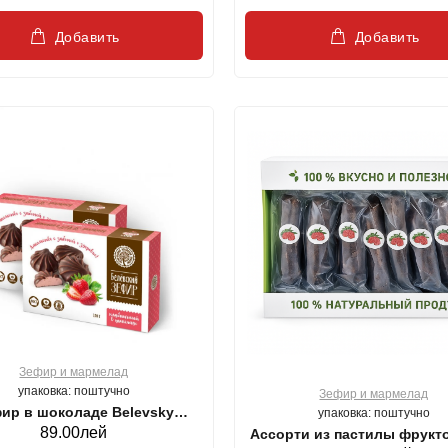
Добавить
Добавить
Зефир и мармелад
упаковка: поштучно
Зефир и мармелад
ир в шоколаде Belevsky
упаковка: поштучно
89.00лей
Ассорти из пастилы фрукт
ct с вкусом клубники 200г