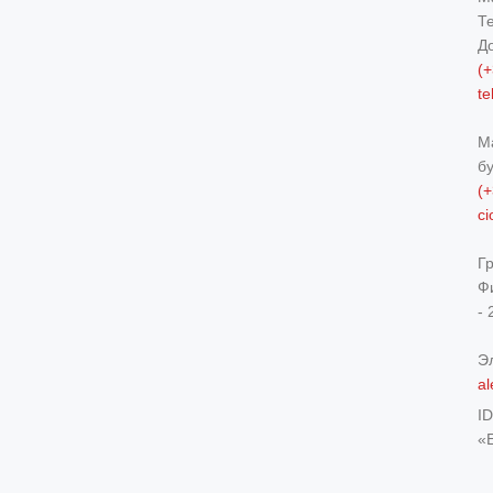
Т
Д
(+
t
М
б
(+
c
Г
Ф
- 
Э
al
I
«