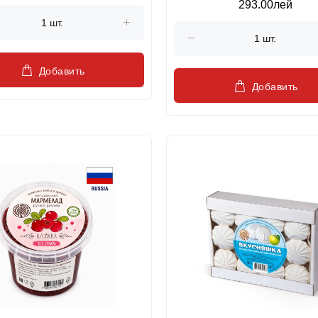
293.00лей
Белева, 300г
Добавить
Добавить