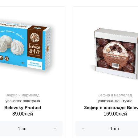
Зефир и мармелад
Зефир и мармелад
упаковка: поштучно
упаковка: поштучно
Belevsky Product
Зефир в шоколаде Bele
89.00лей
169.00лей
Product яблочный диетичес
г