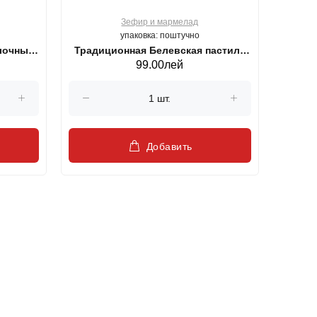
Зефир и мармелад
упаковка: поштучно
блочный
Традиционная Белевская пастила
99.00лей
Классика 200 г
Добавить