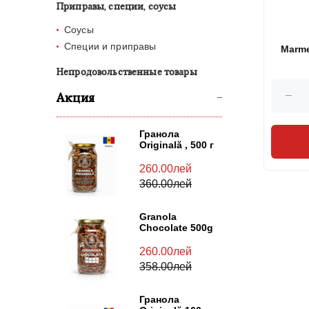
Приправы, специи, соусы
Соусы
Специи и приправы
Marme
meri
Непродовольственные товары
Акция
Гранола
Originală , 500 г
260.00лей
360.00лей
Granola
Chocolate 500g
260.00лей
358.00лей
Гранола