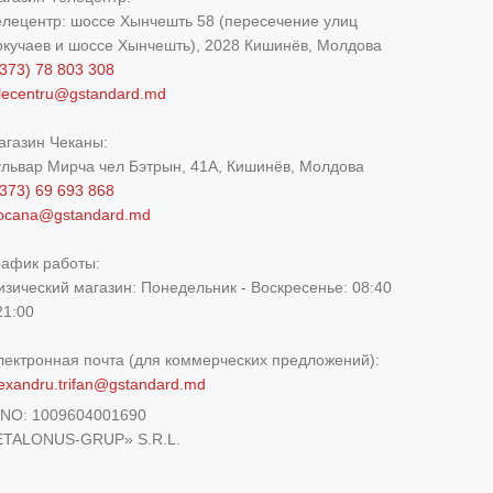
елецентр: шоссе Хынчешть 58 (пересечение улиц
окучаев и шоссе Хынчешть), 2028 Кишинёв, Молдова
373) 78 803 308
elecentru@gstandard.md
агазин Чеканы:
ульвар Мирча чел Бэтрын, 41A, Кишинёв, Молдова
373) 69 693 868
iocana@gstandard.md
рафик работы:
изический магазин:
Понедельник - Воскресенье: 08:40
21:00
лектронная почта (для коммерческих предложений):
exandru.trifan@gstandard.md
DNO:
1009604001690
ETALONUS-GRUP» S.R.L.