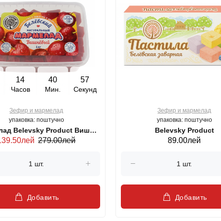
14
40
56
Часов
Мин.
Секунд
Зефир и мармелад
Зефир и мармелад
упаковка: поштучно
упаковка: поштучно
д Belevsky Product Вишня
Belevsky Product
139.50лей
279.00лей
89.00лей
1 кг
Добавить
Добавить