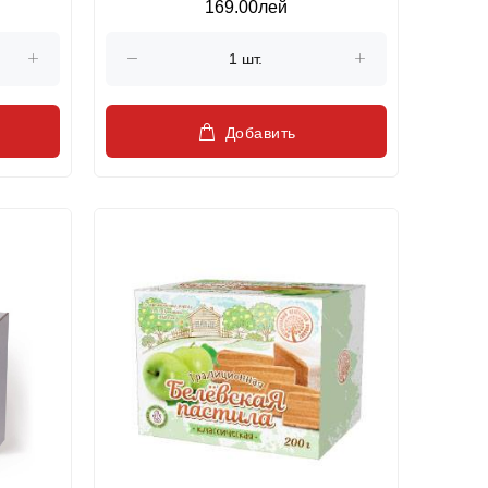
169.00лей
afine, fara zahar Belevsky product,
300 gr.
Добавить