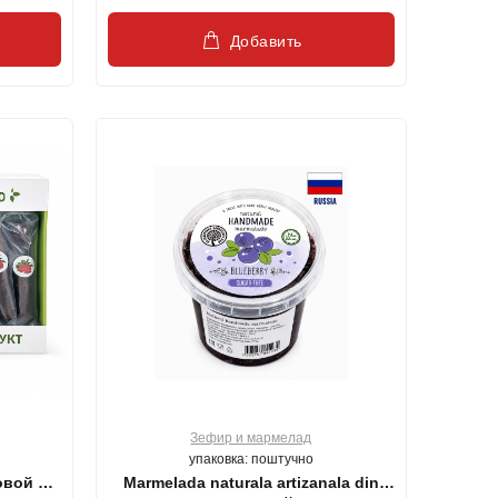
Добавить
Зефир и мармелад
упаковка: поштучно
овой из
Marmelada naturala artizanala din