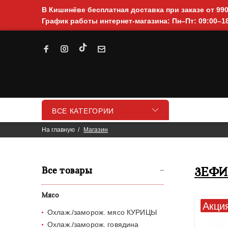
В Кишинёве бесплатная доставка при заказе от 99
График работы интернет-магазина: Пн–Пт: 09:00–18
ВСЕ КАТЕГОРИИ
На главную
Магазин
Все товары
ЗЕФИ
Мясо
Акци
Охлаж./заморож. мясо КУРИЦЫ
Охлаж./заморож. говядина