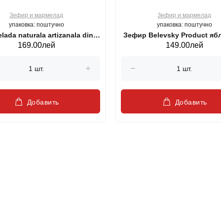
Зефир и мармелад
Зефир и мармелад
упаковка: поштучно
упаковка: поштучно
lada naturala artizanala din
Зефир Belevsky Product я
169.00лей
149.00лей
soare, fara zahar Belevsky
диетический 560г
product, 300 gr.
Добавить
Добавить