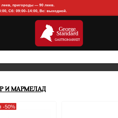
0 леев, пригороды — 90 леев.
:00, Сб: 09:00–14:00, Вс: выходной.
Р И МАРМЕЛАД
я -50%