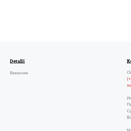
Detalii
К
О
Вакансии
(+
s
И
По
Су
В
М