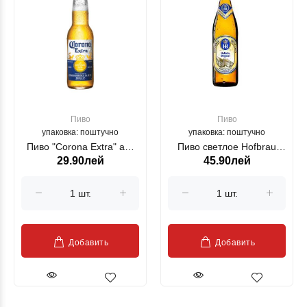
Пиво
Пиво
упаковка: поштучно
упаковка: поштучно
Пиво "Corona Extra" алк
Пиво светлое Hofbrau
29.90лей
45.90лей
4.5% 0.33L
Original алк 5.1% 0.5л
Добавить
Добавить