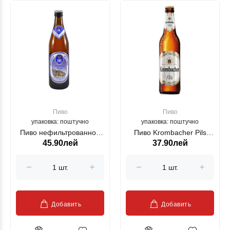
Пиво
Пиво
упаковка: поштучно
упаковка: поштучно
Пиво нефильтрованное
Пиво Krombacher Pils
45.90лей
37.90лей
"Hofbrau" Muenchner
светлое 500мл
Weisse алк 5.1% 0.5л
Добавить
Добавить