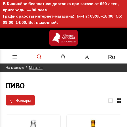
В Кишинёве бесплатная доставка при заказе от 990 леев,
пригороды — 90 леев.
График работы интернет-магазина: Пн–Пт: 09:00–18:00, Сб:
09:00–14:00, Вс: выходной.
Ro
На главную
Магазин
ПИВО
Фильтры