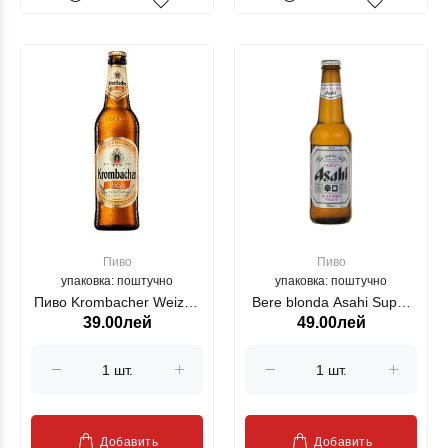
Пиво
Пиво
упаковка: поштучно
упаковка: поштучно
Пиво Krombacher Weizen
Bere blonda Asahi Super
39.00лей
49.00лей
нефильтрованное 500мл
Dry. 0.33L
Добавить
Добавить