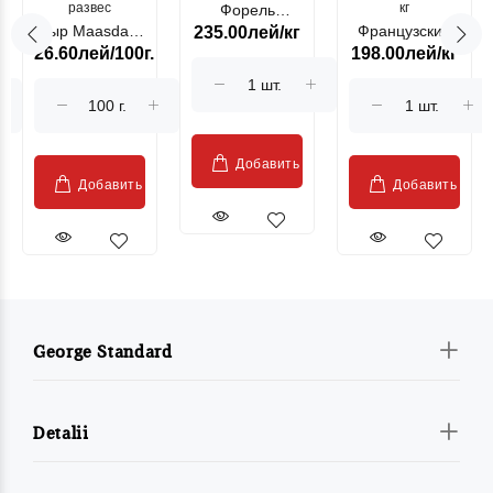
развес
кг
Форель
Сыр Maasdam
Французский
235.00лей/кг
лососевая
26.60лей/100г.
198.00лей/кг
Sublime Cow
гриль, кг
"Păstrăv
Moldovenesc"
Добавить
Добавить
Добавить
George Standard
Detalii