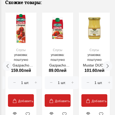
Схожие товары:
Соусы
Соусы
Соусы
упаковка:
упаковка:
упаковка:
поштучно
поштучно
поштучно
Gazpacho
Gazpacho
Mustar DIJON
159.00лей
89.00лей
101.60лей
Original
Original
EDMOND
ALVALLE 1L
ALVALLE
FALLOT
(20801)
500ML (20801)
FALLOT
France 210g
(20599)
Добавить
Добавить
Добавить