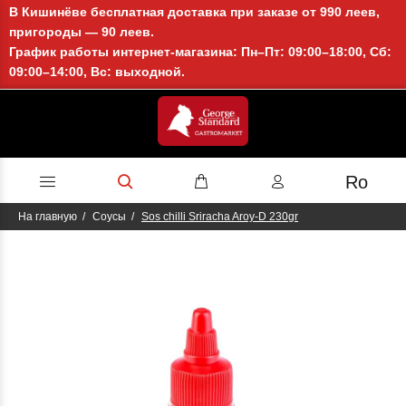
В Кишинёве бесплатная доставка при заказе от 990 леев,
пригороды — 90 леев.
График работы интернет-магазина: Пн–Пт: 09:00–18:00, Сб:
09:00–14:00, Вс: выходной.
Ro
На главную
Соусы
Sos chilli Sriracha Aroy-D 230gr