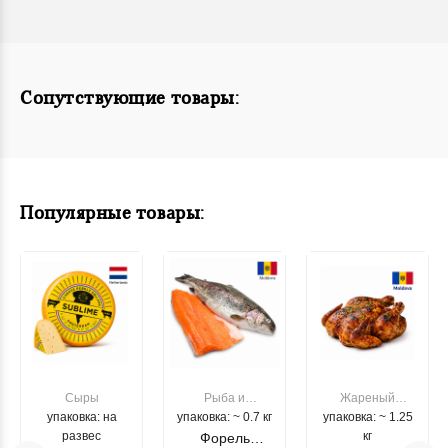
Сопутствующие товары:
Популярные товары:
Сыры
Рыба и
Жареный
упаковка: на
упаковка: ~ 0.7 кг
морепродукты
упаковка: ~ 1.25
цыпленок
развес
кг
Форель