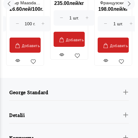
Сыр Maasdam
Французский
235.00лей/кг
лососевая
26.60лей/100г.
198.00лей/кг
Sublime Cow
гриль, кг
"Păstrăv
Moldovenesc"
Добавить
Добавить
Добавить
George Standard
Detalii