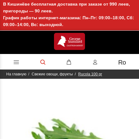
В Кишинёве бесплатная доставка при заказе от 990 леев,
пригороды — 90 леев.
График работы интернет-магазина: Пн–Пт: 09:00–18:00, Сб:
09:00–14:00, Вс: выходной.
Ro
На главную
Свежие овощи, фрукты
Rucola 100 gr