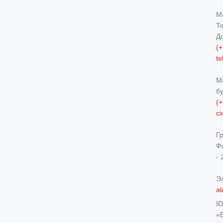
М
Т
Д
(+
t
М
б
(+
c
Г
Ф
- 
Э
al
I
«