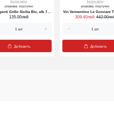
Белое вино
Белое вино
упаковка: поштучно
упаковка: поштучно
enti Grillo Sicilia Bio, alb 750
Vin Vermentino Le Gonnare 
135.00лей
309.40лей
442.00ле
ml
alb 750ml
Добавить
Добавить