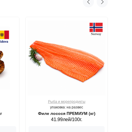
Рыба и морепродукты
О
упаковка: на развес
г
Филе лосося ПРЕМИУМ (кг)
41.99лей/100г.