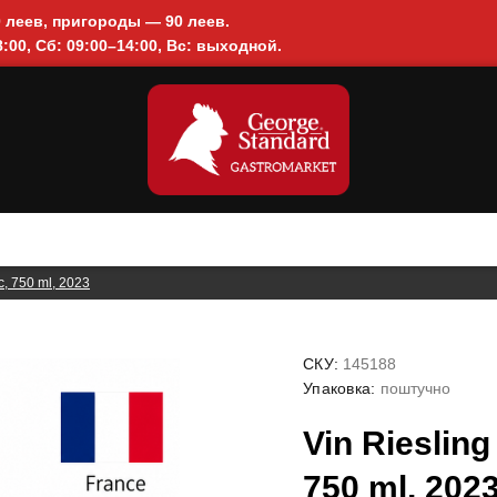
0 леев, пригороды — 90 леев.
:00, Сб: 09:00–14:00, Вс: выходной.
c, 750 ml, 2023
СКУ:
145188
Упаковка:
поштучно
Vin Riesling
750 ml, 202