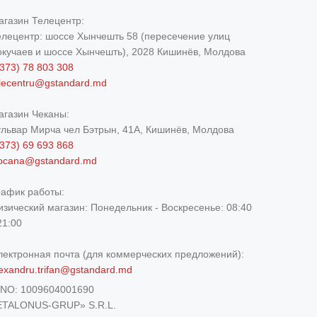
агазин Телецентр:
елецентр: шоссе Хынчешть 58 (пересечение улиц
окучаев и шоссе Хынчешть), 2028 Кишинёв, Молдова
373) 78 803 308
elecentru@gstandard.md
агазин Чеканы:
ульвар Мирча чел Бэтрын, 41A, Кишинёв, Молдова
373) 69 693 868
iocana@gstandard.md
рафик работы:
изический магазин:
Понедельник - Воскресенье: 08:40
21:00
лектронная почта (для коммерческих предложений):
exandru.trifan@gstandard.md
DNO:
1009604001690
ETALONUS-GRUP» S.R.L.