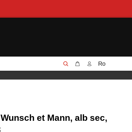
Ro
 Wunsch et Mann, alb sec,
3