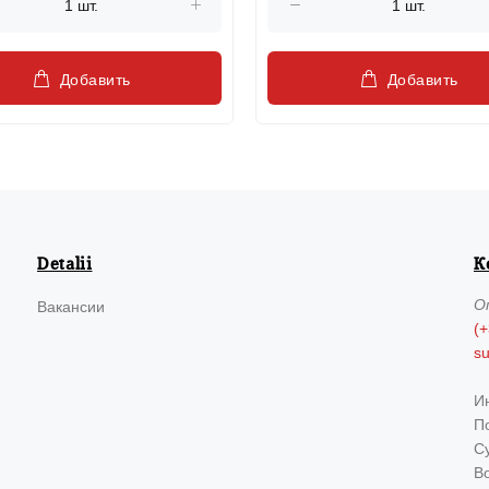
Добавить
Добавить
Detalii
К
О
Вакансии
(+
s
И
По
Су
В