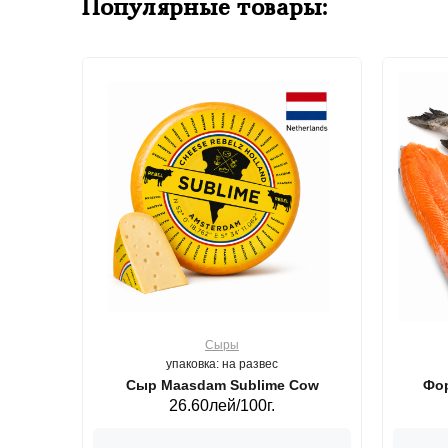
Популярные товары:
Сыры
упаковка: на развес
ерб GS,440 г.
Сыр Maasdam Sublime Cow
Фор
26.60лей/100г.