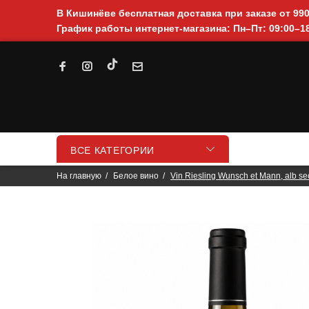
В Кишинёве бесплатная доставка при заказе от 99
График работы интернет-магазина: Пн–Пт: 09:00–18
ВСЕ КАТЕГОРИИ
На главную
Белое вино
Vin Riesling Wunsch et Mann, alb se