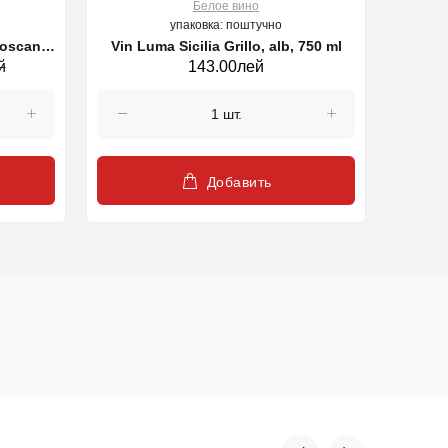
Белое вино
упаковка: поштучно
Toscana,
Vin Luma Sicilia Grillo, alb, 750 ml
Vin LA
й
143.00лей
Добавить