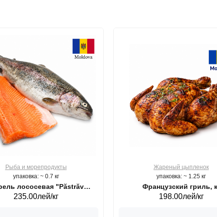
Рыба и морепродукты
Жареный цыпленок
упаковка: ~ 0.7 кг
упаковка: ~ 1.25 кг
ель лососевая "Păstrăv
Французский гриль, к
235.00лей/кг
198.00лей/кг
Moldovenesc"