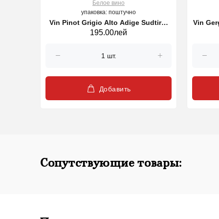
Белое вино
упаковка: поштучно
and Cru
Vin Pinot Grigio Alto Adige Sudtirol
Vin Gerg
195.00лей
n 2023
DOC, alb 750 ml
Добавить
Сопутствующие товары: