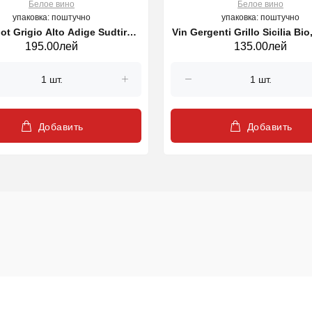
Белое вино
Белое вино
упаковка: поштучно
упаковка: поштучно
not Grigio Alto Adige Sudtirol
Vin Gergenti Grillo Sicilia Bio
195.00лей
135.00лей
DOC, alb 750 ml
ml
Добавить
Добавить