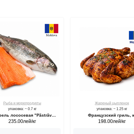
Рыба и морепродукты
Жареный цыпленок
упаковка: ~ 0.7 кг
упаковка: ~ 1.25 кг
ель лососевая "Păstrăv
Французский гриль, к
235.00лей/кг
198.00лей/кг
Moldovenesc"