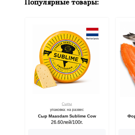
Популярные товары:
Сыры
упаковка: на развес
ерб GS,440 г.
Сыр Maasdam Sublime Cow
Фор
26.60лей/100г.