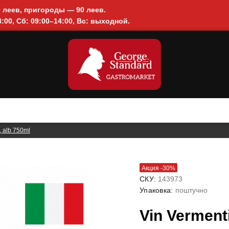
0 леев, пригороды — 90 леев.
:00, Сб: 09:00–14:00, Вс: выходной.
 alb 750ml
Акция -30%
СКУ:
143973
Упаковка:
поштучно
Vin Verment