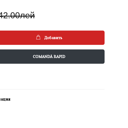
42.00лей
Добавить
COMANDĂ RAPID
мация