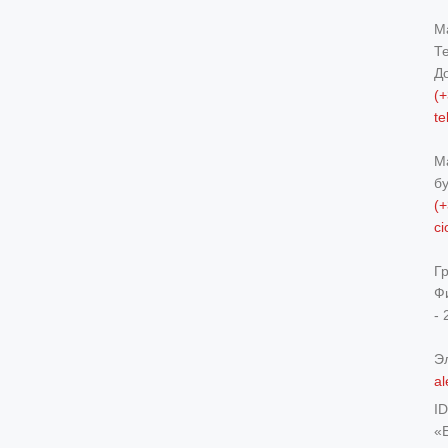
М
Т
Д
(+
t
М
б
(+
c
Г
Ф
- 
Э
al
I
«