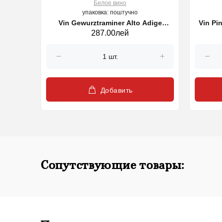
Белое вино
упаковка: поштучно
 750 ml
Vin Gewurztraminer Alto Adige
Vin Pi
287.00лей
Sudtirol DOC, alb 750 ml
Добавить
Сопутствующие товары: