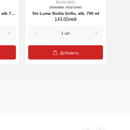
Белое вино
упаковка: поштучно
, alb 750
Vin Luma Sicilia Grillo, alb, 750 ml
Vin LA
143.00лей
Добавить