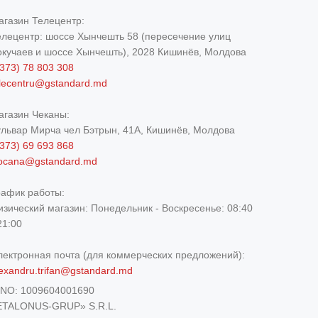
агазин Телецентр:
елецентр: шоссе Хынчешть 58 (пересечение улиц
окучаев и шоссе Хынчешть), 2028 Кишинёв, Молдова
373) 78 803 308
elecentru@gstandard.md
агазин Чеканы:
ульвар Мирча чел Бэтрын, 41A, Кишинёв, Молдова
373) 69 693 868
iocana@gstandard.md
рафик работы:
изический магазин:
Понедельник - Воскресенье: 08:40
21:00
лектронная почта (для коммерческих предложений):
exandru.trifan@gstandard.md
DNO:
1009604001690
ETALONUS-GRUP» S.R.L.