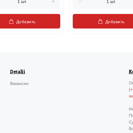
Добавить
Добавить
Detalii
К
О
Вакансии
(+
s
И
По
Су
В