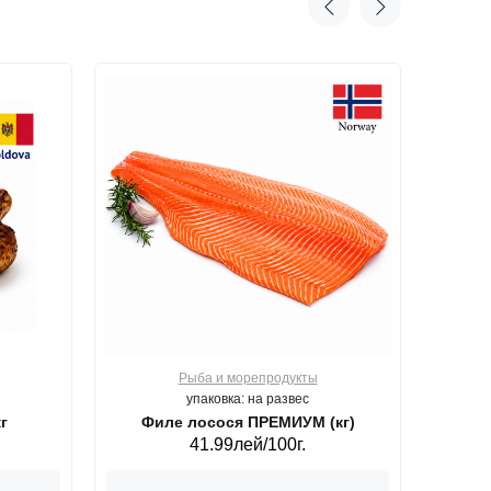
Рыба и морепродукты
О
упаковка: на развес
г
Филе лосося ПРЕМИУМ (кг)
41.99лей/100г.