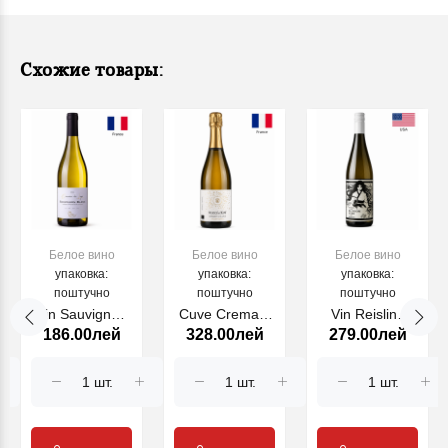
Схожие товары:
Белое вино
Белое вино
Белое вино
упаковка:
упаковка:
упаковка:
поштучно
поштучно
поштучно
Vin Sauvignon
Cuve Cremant
Vin Reisling
186.00лей
328.00лей
279.00лей
Blanc Domaine
Dalsace
Blossom Fury
des Loges, alb
Chardonnay
2024, USA alb
sec, 750ml,
Wunsch et
750 ml
2024
Mann alb, 750
ml