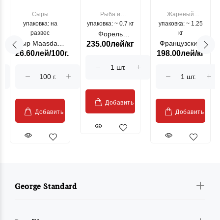
Сыры
Рыба и
Жареный
упаковка: на
упаковка: ~ 0.7 кг
морепродукты
упаковка: ~ 1.25
цыпленок
развес
кг
Форель
Сыр Maasdam
Французский
235.00лей/кг
лососевая
26.60лей/100г.
198.00лей/кг
Sublime Cow
гриль, кг
"Păstrăv
Moldovenesc"
Добавить
Добавить
Добавить
George Standard