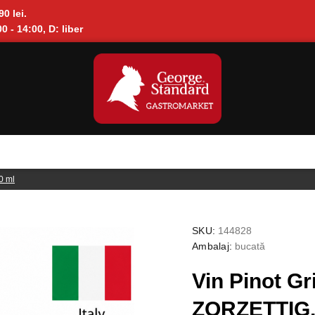
90 lei.
0 - 14:00, D: liber
0 ml
SKU:
144828
Ambalaj:
bucată
Vin Pinot Gr
ZORZETTIG, 