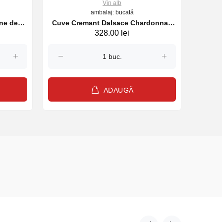
Vin alb
ambalaj: bucată
ne des
Cuve Cremant Dalsace Chardonnay
Vin Ri
328.00 lei
024
Wunsch et Mann alb, 750 ml
ADAUGĂ