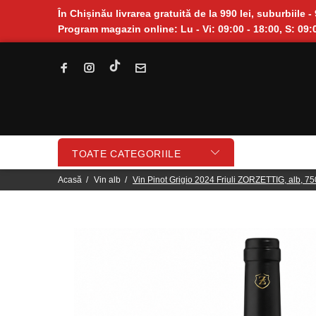
În Chișinău livrarea gratuită de la 990 lei, suburbiile - 
Program magazin online: Lu - Vi: 09:00 - 18:00, S: 09:0
TOATE CATEGORIILE
Acasă
Vin alb
Vin Pinot Grigio 2024 Friuli ZORZETTIG, alb, 75