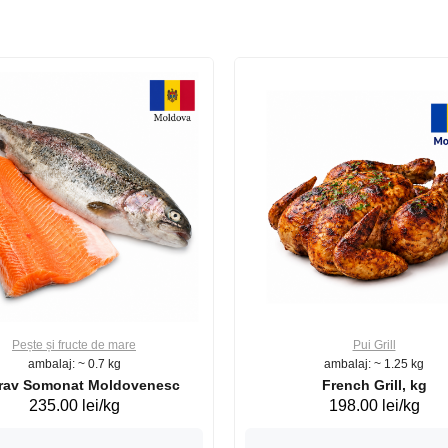
Pește și fructe de mare
Pui Grill
ambalaj: ~ 0.7 kg
ambalaj: ~ 1.25 kg
Păstrav Somonat Moldovenesc
French Grill, kg
235.00 lei/kg
198.00 lei/kg