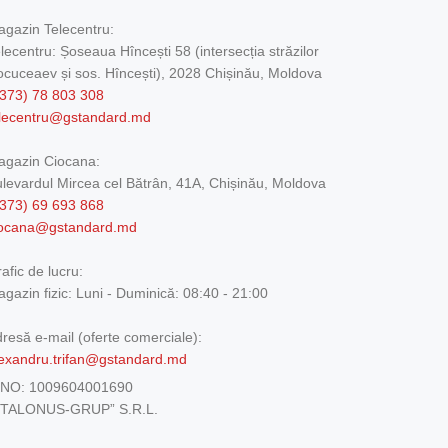
gazin Telecentru:
lecentru: Șoseaua Hîncești 58 (intersecția străzilor
cuceaev și sos. Hîncești), 2028 Chișinău, Moldova
373) 78 803 308
elecentru@gstandard.md
agazin Ciocana:
levardul Mircea cel Bătrân, 41A, Chișinău, Moldova
373) 69 693 868
iocana@gstandard.md
afic de lucru:
gazin fizic:
Luni - Duminică: 08:40 - 21:00
resă e-mail (oferte comerciale):
exandru.trifan@gstandard.md
DNO:
1009604001690
ETALONUS-GRUP” S.R.L.