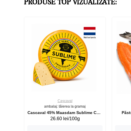
PRODUSE TOP VIZUALIZATE:
Cașcaval
ambalaj: tăierea la gramaj
uperb GS 440g
Cascaval 45% Maasdam Sublime Cow
26.60 lei/100g
(075002)