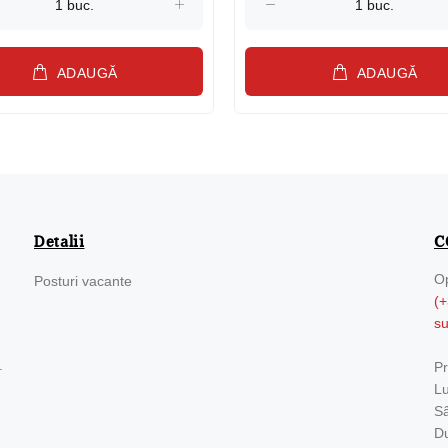
ADAUGĂ
ADAUGĂ
Detalii
C
Op
Posturi vacante
(+
s
.
Pr
Lu
Sâ
Du