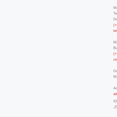
Ma
Te
Do
(+
t
M
Bu
(+
c
Gr
Ma
Ad
al
I
„