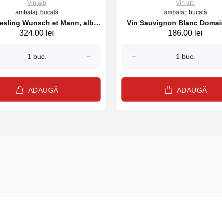
Vin alb
Vin alb
ambalaj: bucată
ambalaj: bucată
iesling Wunsch et Mann, alb
Vin Sauvignon Blanc Domai
324.00 lei
186.00 lei
sec, 750 ml, 2023
Loges, alb sec, 750ml, 2
ADAUGĂ
ADAUGĂ