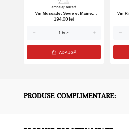
Vin alb
ambalaj: bucată
Vin Muscadet Sevre et Maine,
Vin R
194.00 lei
l
Domaine des Loges, alb sec, 750ml,
2024
ADAUGĂ
PRODUSE COMPLIMENTARE: