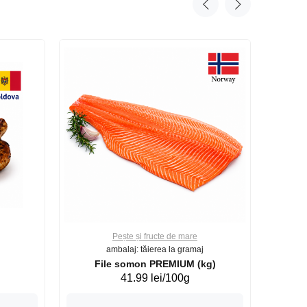
Pește și fructe de mare
ambalaj: tăierea la gramaj
File somon PREMIUM (kg)
41.99 lei/100g