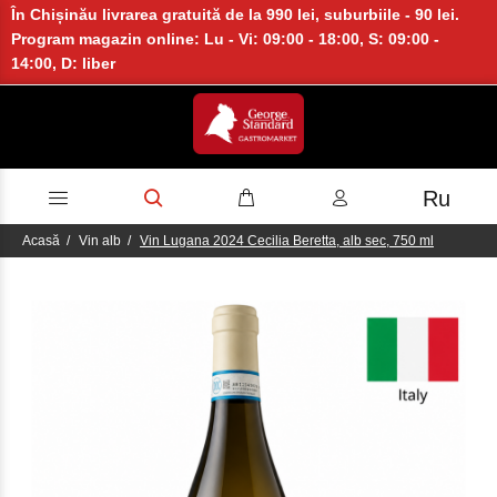
În Chișinău livrarea gratuită de la 990 lei, suburbiile - 90 lei.
Program magazin online: Lu - Vi: 09:00 - 18:00, S: 09:00 -
14:00, D: liber
Ru
Acasă
Vin alb
Vin Lugana 2024 Cecilia Beretta, alb sec, 750 ml