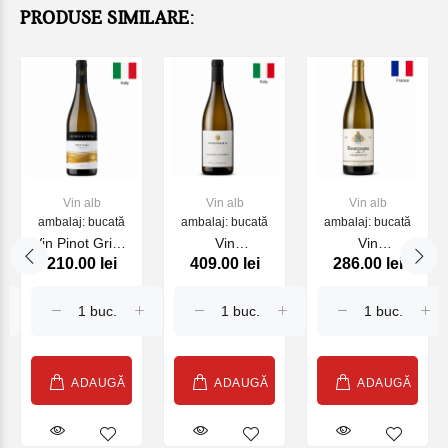
PRODUSE SIMILARE:
Vin alb
Vin alb
Vin alb
ambalaj: bucată
ambalaj: bucată
ambalaj: bucată
Vin Pinot Grigio
Vin
Vin
210.00 lei
409.00 lei
286.00 lei
2024 Friuli
Gewurztraminer
Chardonnay
ZORZETTIG,
Steinhaus 2024
Bourgogne, alb
alb, 750 ml
750ml
sec, 750ml,
2022
ADAUGĂ
ADAUGĂ
ADAUGĂ