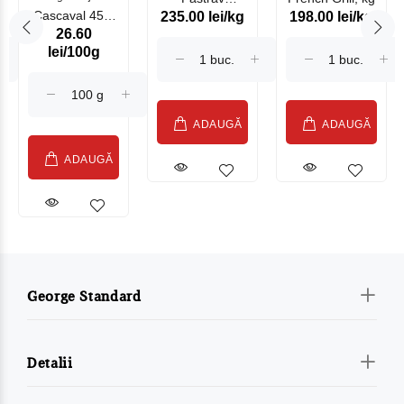
Cascaval 45%
235.00 lei/kg
198.00 lei/kg
Somonat
26.60
Maasdam
Moldovenesc
lei/100g
Sublime Cow
(075002)
ADAUGĂ
ADAUGĂ
ADAUGĂ
George Standard
Detalii