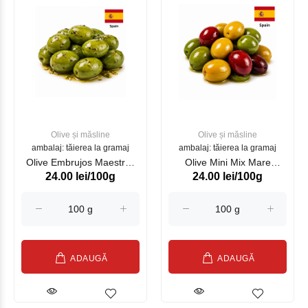
Olive și măsline
Olive și măsline
ambalaj: tăierea la gramaj
ambalaj: tăierea la gramaj
Olive Embrujos Maestros
Olive Mini Mix Mare
24.00 lei/100g
24.00 lei/100g
Aceituneros, kg
Nostrum Maestro
Aceituneros, kg
ADAUGĂ
ADAUGĂ