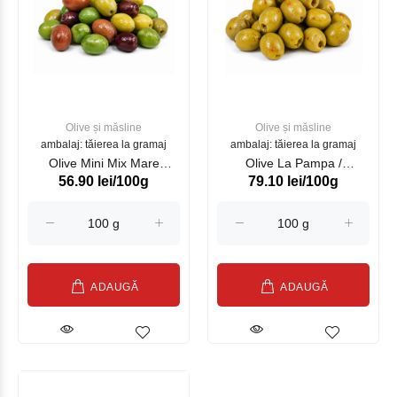
Olive și măsline
Olive și măsline
ambalaj: tăierea la gramaj
ambalaj: tăierea la gramaj
Olive Mini Mix Mare
Olive La Pampa /
56.90 lei/100g
79.10 lei/100g
Nostrum Maestro
Piamonte Maestro
Aceituneros RO4250 Brut
Aceituneros RO4250 Brut
4.2kg / Net 2.5kg
4.2 kg/ Net 2 kg
ADAUGĂ
ADAUGĂ