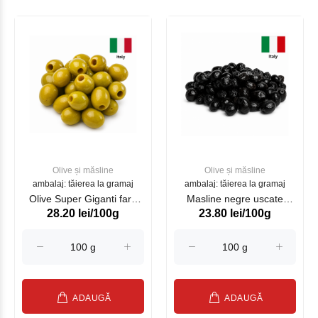
Olive și măsline
Olive și măsline
ambalaj: tăierea la gramaj
ambalaj: tăierea la gramaj
Olive Super Giganti fara
Masline negre uscate
28.20 lei/100g
23.80 lei/100g
simburi SATOS kg
SATOS kg
ADAUGĂ
ADAUGĂ