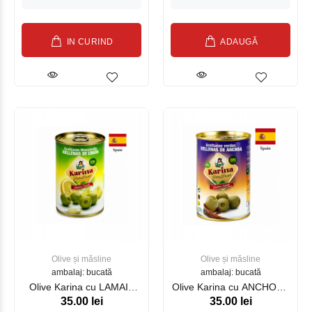
IN CURIND
ADAUGĂ
Olive și măsline
Olive și măsline
ambalaj: bucată
ambalaj: bucată
Olive Karina cu LAMAIE
Olive Karina cu ANCHOUS
35.00 lei
35.00 lei
290 ml (03240133101)
290 ml