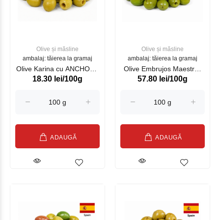
Olive și măsline
Olive și măsline
ambalaj: tăierea la gramaj
ambalaj: tăierea la gramaj
Olive Karina cu ANCHOUS
Olive Embrujos Maestros
18.30 lei/100g
57.80 lei/100g
1500g/700g
Aceituneros RO4250 Brut
(01160102201)
4.2kg/ Net 2.5kg
ADAUGĂ
ADAUGĂ