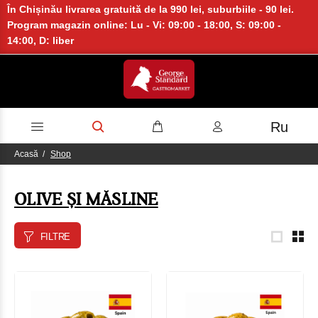
În Chișinău livrarea gratuită de la 990 lei, suburbiile - 90 lei.
Program magazin online: Lu - Vi: 09:00 - 18:00, S: 09:00 -
14:00, D: liber
Ru
Acasă
Shop
OLIVE ȘI MĂSLINE
FILTRE