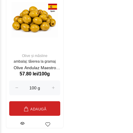
Olive și măsline
ambalaj: tăierea la gramaj
Olive Andulaz Maestro
57.80 lei/100g
Aceituneros RO4250 Brut
4.2kg/ Net 2.5kg
ADAUGĂ