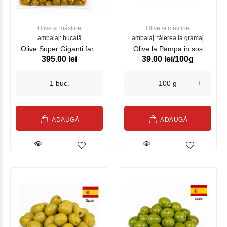
Olive și măsline
Olive și măsline
ambalaj: bucată
ambalaj: tăierea la gramaj
Olive Super Giganti fara
Olive la Pampa in sos
395.00 lei
39.00 lei/100g
simburi SATOS 1.4 kg
Chimichurri
ADAUGĂ
ADAUGĂ