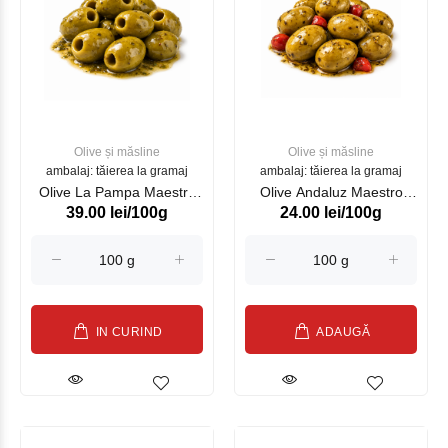
Olive și măsline
Olive și măsline
ambalaj: tăierea la gramaj
ambalaj: tăierea la gramaj
Olive La Pampa Maestro
Olive Andaluz Maestro
39.00 lei/100g
24.00 lei/100g
Aceituneros, kg
Aceituneros, kg
IN CURIND
ADAUGĂ