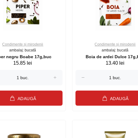
Condimente și mirodenii
Condimente și mirodenii
ambalaj: bucată
ambalaj: bucată
per negru Boabe 17g,buc
Boia de ardei Dulce 17g
15.85 lei
13.40 lei
ADAUGĂ
ADAUGĂ