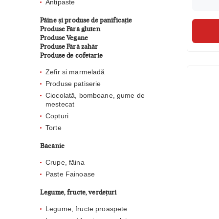
Antipaste
Pâine și produse de panificație
Produse Fără gluten
Produse Vegane
Produse Fără zahăr
Produse de cofetarie
Zefir si marmeladă
Produse patiserie
Ciocolată, bomboane, gume de
mestecat
Copturi
Torte
Băcănie
Crupe, făina
Paste Fainoase
Legume, fructe, verdețuri
Legume, fructe proaspete