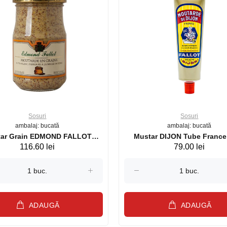
Sosuri
Sosuri
ambalaj: bucată
ambalaj: bucată
ar Grain EDMOND FALLOT
Mustar DIJON Tube France
116.60 lei
79.00 lei
France 210g (26507)
(20599)
ADAUGĂ
ADAUGĂ