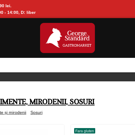
90 lei.
0 - 14:00, D: liber
MENTE, MIRODENII, SOSURI
e și mirodenii
Sosuri
Fara gluten