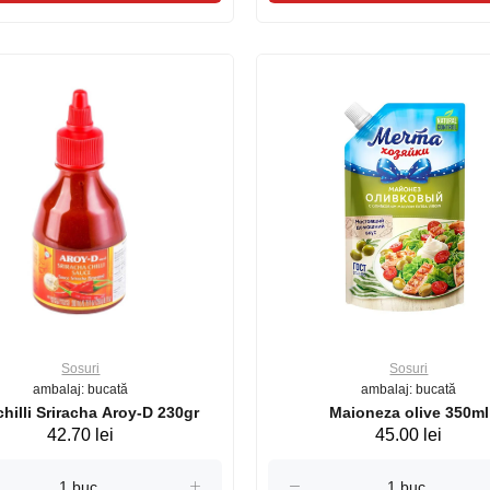
Sosuri
Sosuri
ambalaj: bucată
ambalaj: bucată
hilli Sriracha Aroy-D 230gr
Maioneza olive 350ml
42.70 lei
45.00 lei