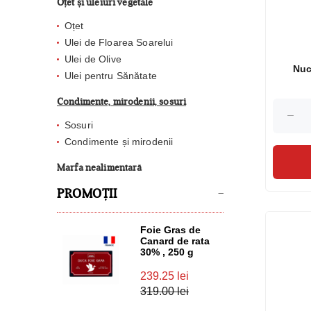
Oțet și uleiuri vegetale
Oțet
Ulei de Floarea Soarelui
Ulei de Olive
Nuc
Ulei pentru Sănătate
Condimente, mirodenii, sosuri
Sosuri
Condimente și mirodenii
Marfa nealimentară
PROMOȚII
Foie Gras de
Canard de rata
30% , 250 g
239.25 lei
319.00 lei