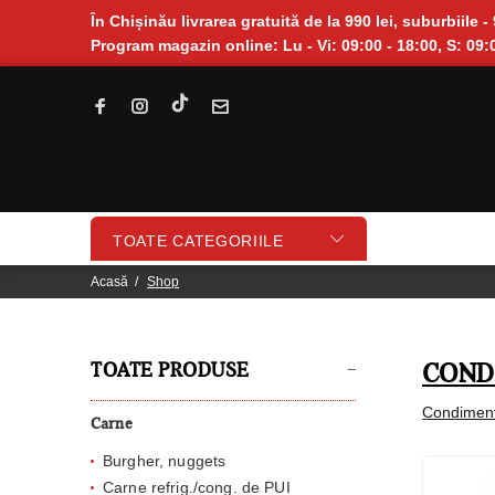
În Chișinău livrarea gratuită de la 990 lei, suburbiile - 
Program magazin online: Lu - Vi: 09:00 - 18:00, S: 09:0
TOATE CATEGORIILE
Acasă
Shop
TOATE PRODUSE
CONDI
Condiment
Carne
Burgher, nuggets
Carne refrig./cong. de PUI