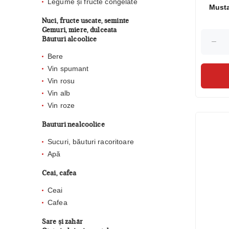
Legume și fructe congelate
Must
Nuci, fructe uscate, seminte
Gemuri, miere, dulceata
Băuturi alcoolice
Bere
Vin spumant
Vin rosu
Vin alb
Vin roze
Bauturi nealcoolice
Sucuri, băuturi racoritoare
Apă
Ceai, cafea
Ceai
Cafea
Sare și zahăr