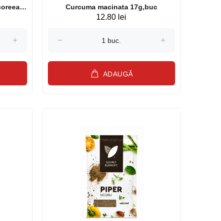
coreean
Curcuma macinata 17g,buc
12.80 lei
ADAUGĂ