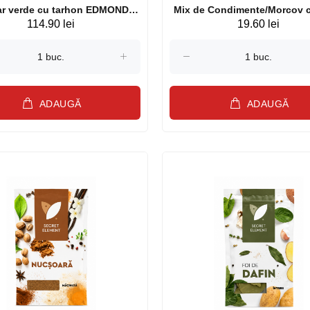
ar verde cu tarhon EDMOND
Mix de Condimente/Morcov 
114.90 lei
19.60 lei
FALLOT France 210g (23645)
25g,buc
ADAUGĂ
ADAUGĂ