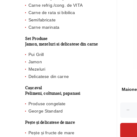
Carne refrig./cong. de VITA
Carne de rata si bibilica
Semifabricate
Carne marinata
Set Produse
Jamon, mezeluri si delicatese din carne
Pui Grill
Jamon
Mezeluri
Delicatese din carne
Cașcaval
Maionez
Pelimeni, coltunasi, papanasi
Produse congelate
George Standard
Pește și delicatese de mare
Pește și fructe de mare