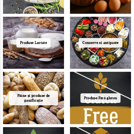
Produse Lactate
Conserve si antipaste
Pâine și produse de
Produse Fără gluten
panificație