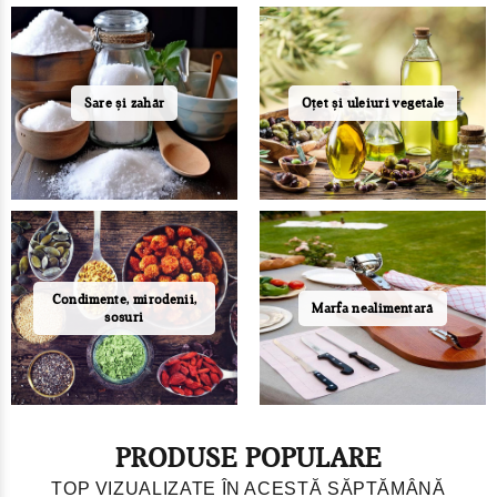
Sare și zahăr
Oțet și uleiuri vegetale
Condimente, mirodenii,
Marfa nealimentară
sosuri
PRODUSE POPULARE
TOP VIZUALIZATE ÎN ACESTĂ SĂPTĂMÂNĂ