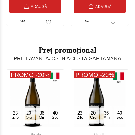
ADAUGĂ
ADAUGĂ
Preț promoțional
PRET AVANTAJOS ÎN ACESTĂ SĂPTĂMÂNĂ
PROMO -20%
PROMO -20%
23
20
36
39
23
20
36
39
Zile
Ore
Min
Sec
Zile
Ore
Min
Sec