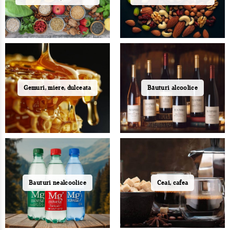
Gemuri, miere, dulceata
Băuturi alcoolice
Bauturi nealcoolice
Ceai, cafea