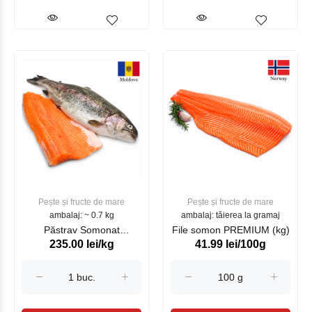
Pește și fructe de mare
Pește și fructe de mare
ambalaj: ~ 0.7 kg
ambalaj: tăierea la gramaj
Păstrav Somonat
File somon PREMIUM (kg)
235.00 lei/kg
41.99 lei/100g
Moldovenesc