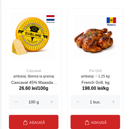
Cașcaval
Pui Grill
ambalaj: tăierea la gramaj
ambalaj: ~ 1.25 kg
Cascaval 45% Maasdam
French Grill, kg
26.60 lei/100g
198.00 lei/kg
Sublime Cow (075002)
ADAUGĂ
ADAUGĂ