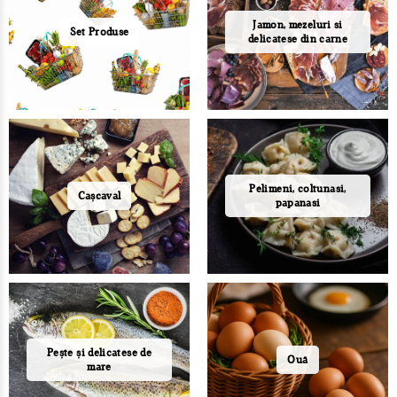
Jamon, mezeluri si
Set Produse
delicatese din carne
Pelimeni, coltunasi,
Cașcaval
papanasi
Pește și delicatese de
Ouă
mare