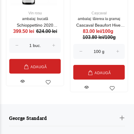
Vin rosu
Cașcaval
ambalaj: bucată
ambalaj: tăierea la gramaj
Schioppettino 2020
Cascaval Beaufort Hiver
399.50 lei
624.00 lei
83.00 lei/100g
MYO,rosu, 750 ml
4,8 kg (18743)
103.80 lei/100g
ADAUGĂ
ADAUGĂ
George Standard