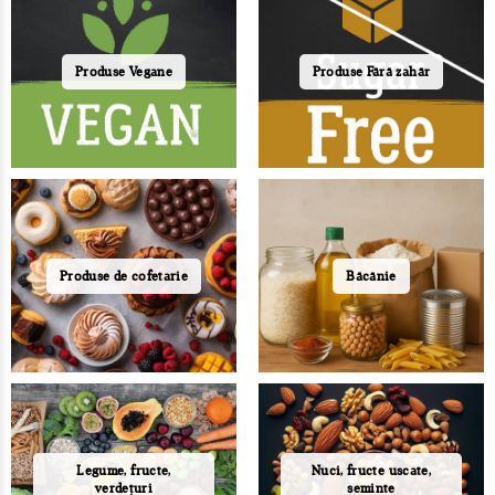
Produse Vegane
Produse Fără zahăr
Produse de cofetarie
Băcănie
Legume, fructe,
Nuci, fructe uscate,
verdețuri
seminte