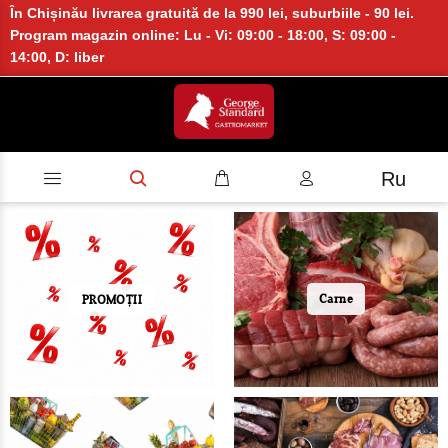
În Chișinău livrarea gratuită de la 990 lei, suburbiile - 90 lei.
Program magazin online: Lu - Vi: 09:00 - 18:00, S: 09:00 -
14:00, D: liber
Ru
Carne
PROMOȚII