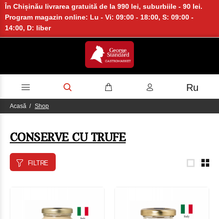
În Chișinău livrarea gratuită de la 990 lei, suburbiile - 90 lei.
Program magazin online: Lu - Vi: 09:00 - 18:00, S: 09:00 -
14:00, D: liber
Ru
Acasă
Shop
CONSERVE CU TRUFE
FILTRE