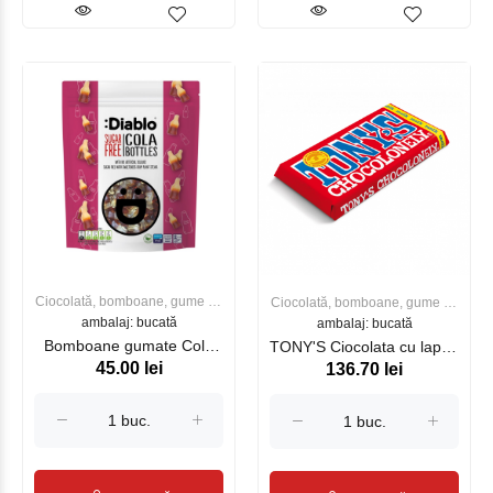
Ciocolată, bomboane, gume de
Ciocolată, bomboane, gume de
ambalaj: bucată
mestecat
ambalaj: bucată
mestecat
Bomboane gumate Cola
TONY'S Ciocolata cu lapte,
45.00 lei
136.70 lei
Bottles Fara Zahar
180g
DIABLO 75g