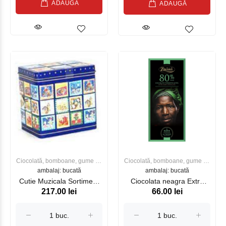
ADAUGĂ
ADAUGĂ
Ciocolată, bomboane, gume de
Ciocolată, bomboane, gume de
ambalaj: bucată
mestecat
ambalaj: bucată
mestecat
Cutie Muzicala Sortiment
Ciocolata neagra Extra
217.00 lei
66.00 lei
turte dulce Lambertz 200g
Dark 80% 75g