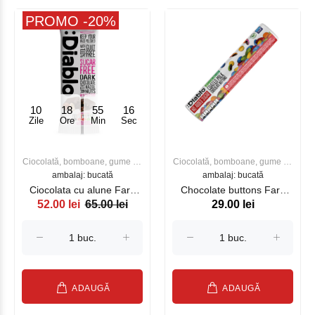
PROMO -20%
10
18
55
16
Zile
Ore
Min
Sec
Ciocolată, bomboane, gume de
Ciocolată, bomboane, gume de
ambalaj: bucată
mestecat
ambalaj: bucată
mestecat
Ciocolata cu alune Fara
Chocolate buttons Fara
52.00 lei
65.00 lei
29.00 lei
Zahar DIABLO 75g
Zahar DIABLO 22g
ADAUGĂ
ADAUGĂ