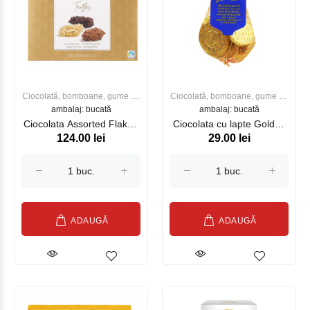
Ciocolată, bomboane, gume de
Ciocolată, bomboane, gume de
ambalaj: bucată
mestecat
ambalaj: bucată
mestecat
Ciocolata Assorted Flaked
Ciocolata cu lapte Golden
124.00 lei
29.00 lei
Truffles 200 g HAMLET
Euro Coins 50g HAMLET
ADAUGĂ
ADAUGĂ