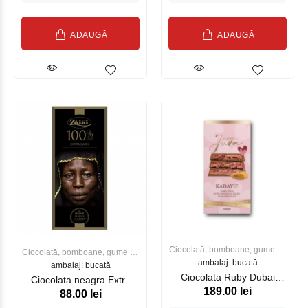
ADAUGĂ
ADAUGĂ
Ciocolată, bomboane, gume de
Ciocolată, bomboane, gume de
ambalaj: bucată
mestecat
ambalaj: bucată
mestecat
Ciocolata Ruby Dubai
Ciocolata neagra Extra
189.00 lei
Sf.Valentin 100gr
88.00 lei
Dark 100% 75g