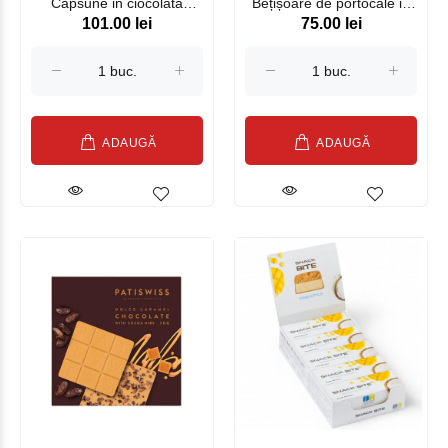
Capsune in ciocolata
Bețișoare de portocale in
101.00 lei
75.00 lei
neagra fara zahar
ciocolata neagra
ADAUGĂ
ADAUGĂ