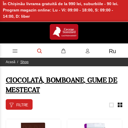
În Chișinău livrarea gratuită de la 990 lei, suburbiile - 90 lei.
Program magazin online: Lu - Vi: 09:00 - 18:00, S: 09:00 -
14:00, D: liber
Ru
Acasă
Shop
CIOCOLATĂ, BOMBOANE, GUME DE
MESTECAT
FILTRE