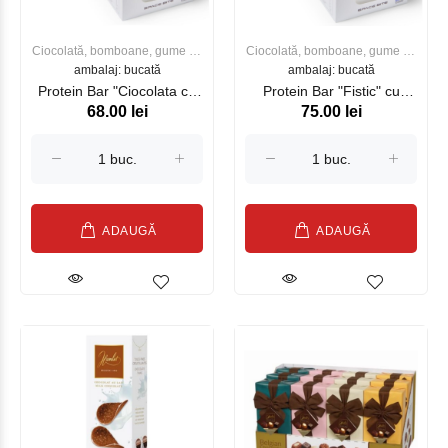
Ciocolată, bomboane, gume de
Ciocolată, bomboane, gume de
ambalaj: bucată
mestecat
ambalaj: bucată
mestecat
Protein Bar "Ciocolata cu
Protein Bar "Fistic" cu
68.00 lei
75.00 lei
alune de padure" cu
ciocolata cu lapte
ciocolata cu lapte
ADAUGĂ
ADAUGĂ