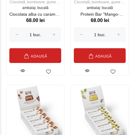
Ciocolată, bomboane, gume de
Ciocolată, bomboane, gume de
ambalaj: bucată
mestecat
ambalaj: bucată
mestecat
Ciocolata alba cu caramela
Protein Bar "Mango-
68.00 lei
68.00 lei
si boabe de cacao
Cocos" cu ciocolata cu
lapte
ADAUGĂ
ADAUGĂ