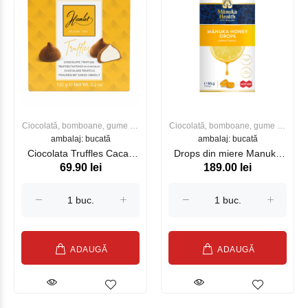
Ciocolată, bomboane, gume de
Ciocolată, bomboane, gume de
ambalaj: bucată
mestecat
ambalaj: bucată
mestecat
Ciocolata Truffles Cacao
Drops din miere Manuka
69.90 lei
189.00 lei
150g HAMLET
MGO 400+ (65g) (lamaie)
ADAUGĂ
ADAUGĂ