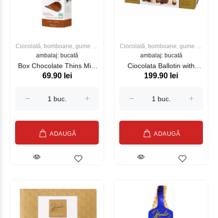
Ciocolată, bomboane, gume de
Ciocolată, bomboane, gume de
ambalaj: bucată
mestecat
ambalaj: bucată
mestecat
Box Chocolate Thins Milk
Ciocolata Ballotin with
69.90 lei
199.90 lei
100 g HAMLET
Ribbon 250g HAMLET
ADAUGĂ
ADAUGĂ