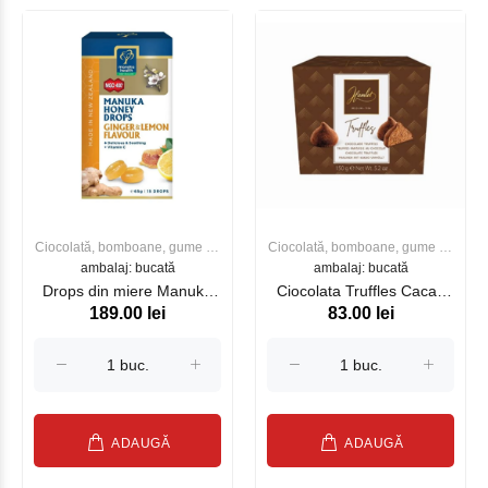
Ciocolată, bomboane, gume de
Ciocolată, bomboane, gume de
ambalaj: bucată
mestecat
ambalaj: bucată
mestecat
Drops din miere Manuka
Ciocolata Truffles Cacao
189.00 lei
83.00 lei
MGO 400+ (65g) (ghimbir
Buttercream 150 g
si lamaie)
HAMLET
ADAUGĂ
ADAUGĂ