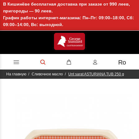
В Кишинёве бесплатная доставка при заказе от 990 леев,
пригороды — 90 леев.
График работы интернет-магазина: Пн–Пт: 09:00–18:00, Сб:
09:00–14:00, Вс: выходной.
Ro
На главную
Cливочное масло
Unt sarat ASTURIANA TUB 250 g