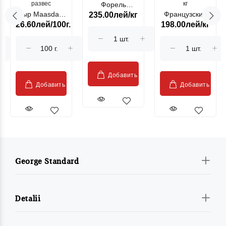
развес
кг
Форель
Сыр Maasdam
Французский
235.00лей/кг
лососевая
26.60лей/100г.
198.00лей/кг
Sublime Cow
гриль, кг
"Păstrăv
Moldovenesc"
Добавить
Добавить
Добавить
George Standard
Detalii