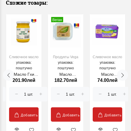
Схожие товары:
Веган
Cливочное масло
Продукты Vega
Cливочное масло
упаковка:
упаковка:
упаковка:
поштучно
поштучно
поштучно
Масло Гхи
Масло
Масло
201.90лей
182.70лей
74.00лей
210г
(веганское)
Lactose-Free
200 г
ASTURIANA
250 г
Добавить
Добавить
Добавить