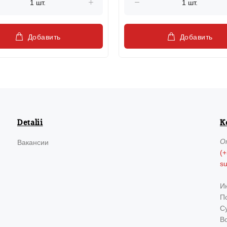
Добавить
Добавить
Detalii
К
О
Вакансии
(+
s
И
По
Су
В