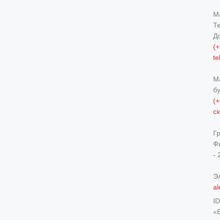
М
Т
Д
(+
t
М
б
(+
c
Г
Ф
- 
Э
al
I
«