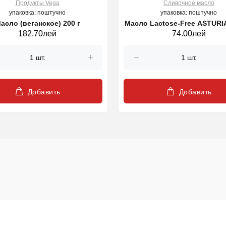
Продукты Vega
Cливочное масло
упаковка: поштучно
упаковка: поштучно
асло (веганское) 200 г
Масло Lactose-Free ASTURI
182.70лей
74.00лей
г
Добавить
Добавить