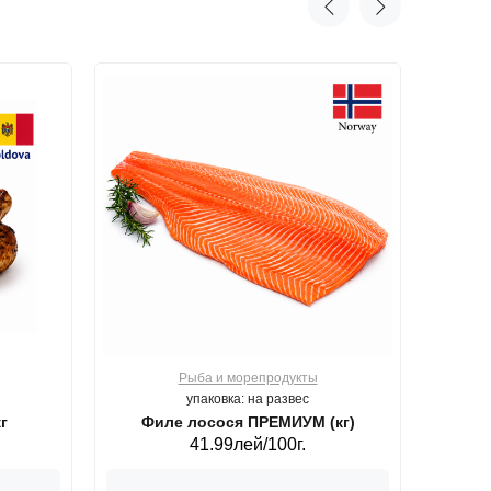
Рыба и морепродукты
О
упаковка: на развес
г
Филе лосося ПРЕМИУМ (кг)
41.99лей/100г.