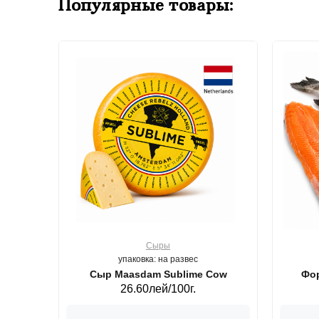
Популярные товары:
Сыры
упаковка: на развес
ерб GS,440 г.
Сыр Maasdam Sublime Cow
Фор
26.60лей/100г.