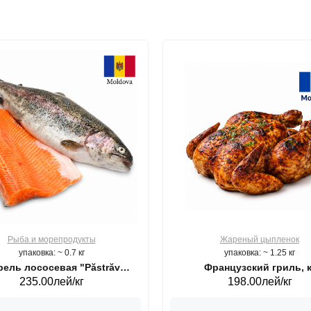
Рыба и морепродукты
Жареный цыпленок
упаковка: ~ 0.7 кг
упаковка: ~ 1.25 кг
ель лососевая "Păstrăv
Французский гриль, к
235.00лей/кг
198.00лей/кг
Moldovenesc"