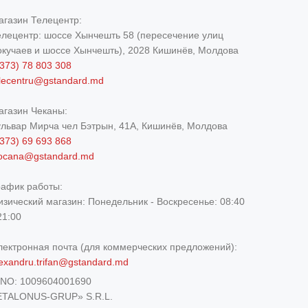
агазин Телецентр:
елецентр: шоссе Хынчешть 58 (пересечение улиц
окучаев и шоссе Хынчешть), 2028 Кишинёв, Молдова
373) 78 803 308
elecentru@gstandard.md
агазин Чеканы:
ульвар Мирча чел Бэтрын, 41A, Кишинёв, Молдова
373) 69 693 868
iocana@gstandard.md
рафик работы:
изический магазин:
Понедельник - Воскресенье: 08:40
21:00
лектронная почта (для коммерческих предложений):
exandru.trifan@gstandard.md
DNO:
1009604001690
ETALONUS-GRUP» S.R.L.