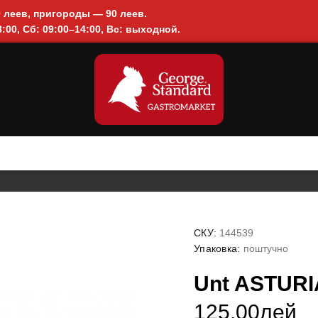
0 леев, пригороды — 90 леев.
:00, Сб: 09:00–14:00, Вс: выходной.
СКУ:
144539
Упаковка:
поштучно
Unt ASTURI
125.00лей