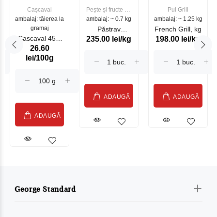
Cașcaval
Pește și fructe de
Pui Grill
ambalaj: tăierea la
ambalaj: ~ 0.7 kg
mare
ambalaj: ~ 1.25 kg
gramaj
Păstrav
French Grill, kg
Cascaval 45%
235.00 lei/kg
198.00 lei/kg
Somonat
26.60
Maasdam
Moldovenesc
lei/100g
Sublime Cow
(075002)
ADAUGĂ
ADAUGĂ
ADAUGĂ
George Standard