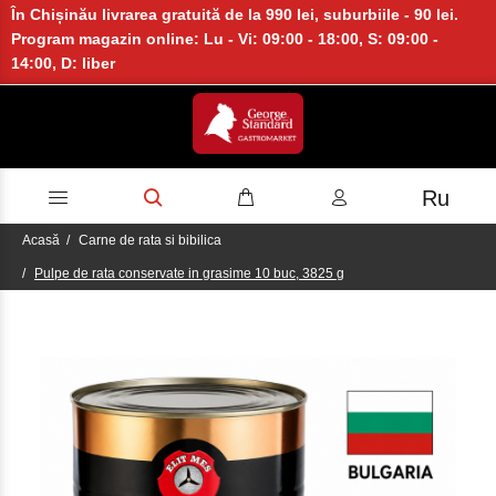
În Chișinău livrarea gratuită de la 990 lei, suburbiile - 90 lei.
Program magazin online: Lu - Vi: 09:00 - 18:00, S: 09:00 -
14:00, D: liber
Ru
Acasă
Carne de rata si bibilica
Pulpe de rata conservate in grasime 10 buc, 3825 g