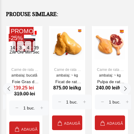
PRODUSE SIMILARE:
PROMO
-25%
14
3
4
39
Zile
Ore
Min
Sec
Carne de rata si
Carne de rata si
Carne de rata si
ambalaj: bucată
bibilica
ambalaj: ~ kg
bibilica
ambalaj: ~ kg
bibilica
Foie Gras de
Ficat de rata
Pulpa de rata
239.25 lei
875.00 lei/kg
240.00 lei/kg
Canard de rata
congelat
congelata
319.00 lei
30% , 250 g
Avispal , kg
Avispal , kg
ADAUGĂ
ADAUGĂ
ADAUGĂ