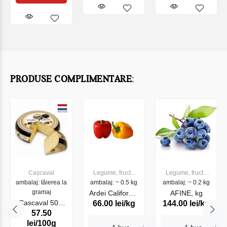
PRODUSE COMPLIMENTARE:
Legume, fructe
Cașcaval
Legume, fructe
ambalaj: ~ 0.5 kg
proaspete
ambalaj: tăierea la
ambalaj: ~ 0.2 kg
proaspete
gramaj
Ardei California
AFINE, kg
Cascaval 50%
66.00 lei/kg
144.00 lei/kg
mix (Rosu si
57.50
Farm Tartufo
Galben) 8%, kg
lei/100g
(070675)