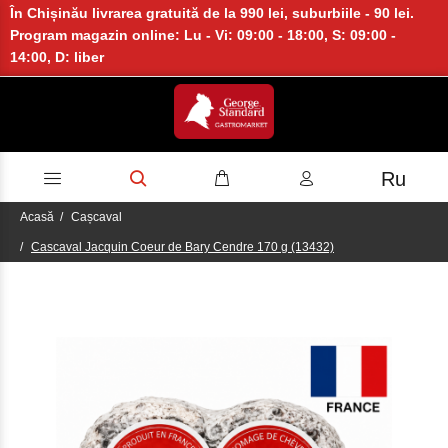
În Chișinău livrarea gratuită de la 990 lei, suburbiile - 90 lei.
Program magazin online: Lu - Vi: 09:00 - 18:00, S: 09:00 -
14:00, D: liber
Ru
Acasă
Cașcaval
Cascaval Jacquin Coeur de Bary Cendre 170 g (13432)