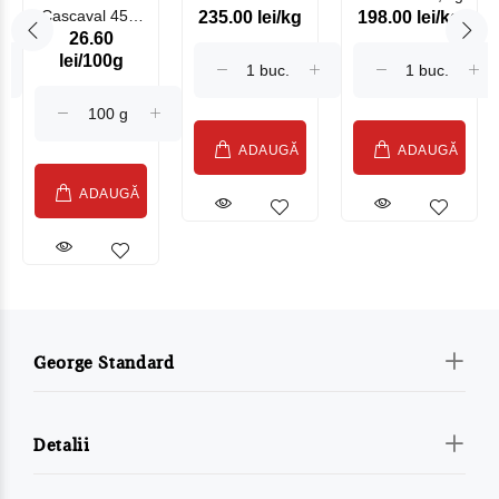
Cascaval 45%
235.00 lei/kg
198.00 lei/kg
Somonat
26.60
Maasdam
Moldovenesc
lei/100g
Sublime Cow
(075002)
ADAUGĂ
ADAUGĂ
ADAUGĂ
George Standard
Detalii