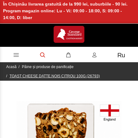
În Chișinău livrarea gratuită de la 990 lei, suburbiile - 90 lei.
Program magazin online: Lu - Vi: 09:00 - 18:00, S: 09:00 -
14:00, D: liber
Ru
Acasă
Pâine și produse de panificație
TOAST CHEESE DATTE.NOIS CITROU 100G (26793)