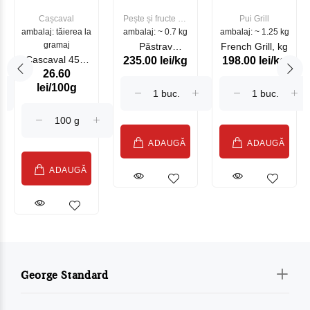
Cașcaval
Pește și fructe de
Pui Grill
ambalaj: tăierea la
ambalaj: ~ 0.7 kg
mare
ambalaj: ~ 1.25 kg
gramaj
Păstrav
French Grill, kg
Cascaval 45%
235.00 lei/kg
198.00 lei/kg
Somonat
26.60
Maasdam
Moldovenesc
lei/100g
Sublime Cow
(075002)
ADAUGĂ
ADAUGĂ
ADAUGĂ
George Standard