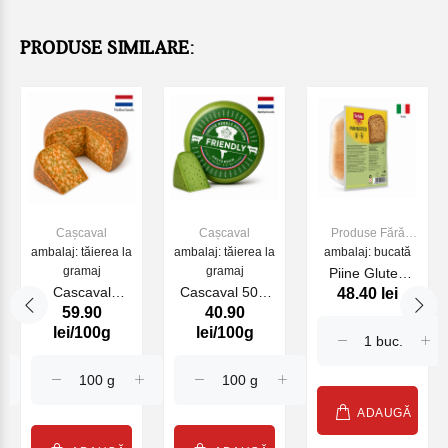
PRODUSE SIMILARE:
Cașcaval
Cașcaval
Produse Fără
ambalaj: tăierea la
ambalaj: tăierea la
ambalaj: bucată
gluten
gramaj
gramaj
Piine Gluten
Cascaval
Cascaval 50%
48.40 lei
Free Dr. Schar
59.90
40.90
Ruscello Life
Cow Green
PAN RUSTICO,
lei/100g
lei/100g
Pesto Farm
250 gr.
ADAUGĂ