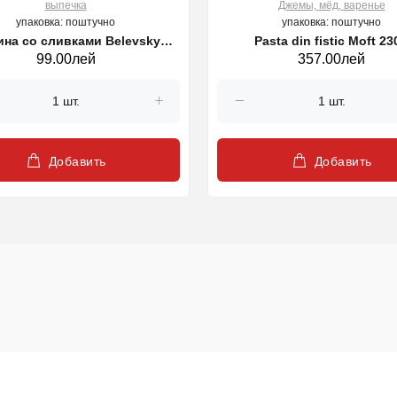
выпечка
Джемы, мёд, варенье
упаковка: поштучно
упаковка: поштучно
на со сливками Belevsky
Pasta din fistic Moft 23
99.00лей
357.00лей
Product 320г
Добавить
Добавить