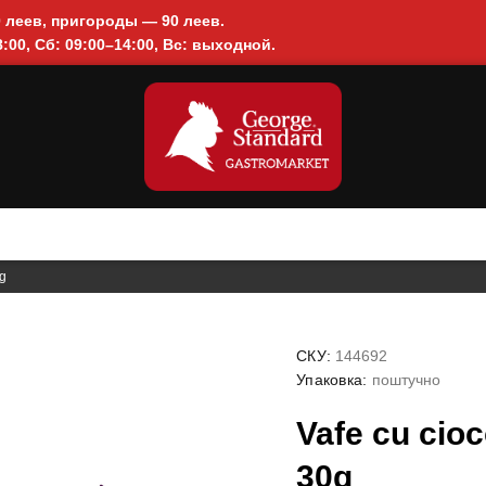
0 леев, пригороды — 90 леев.
:00, Сб: 09:00–14:00, Вс: выходной.
0g
СКУ:
144692
Упаковка:
поштучно
Vafe cu cio
30g