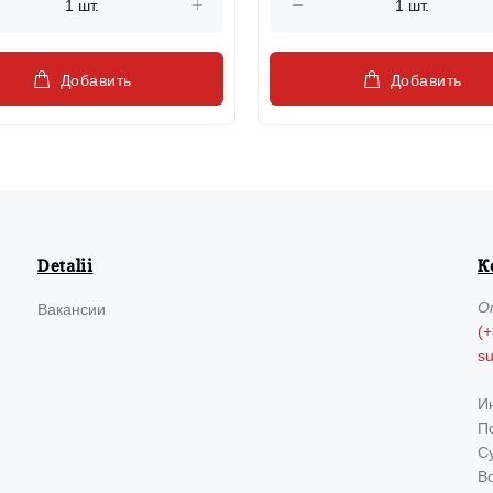
Добавить
Добавить
Detalii
К
О
Вакансии
(+
s
И
По
Су
В