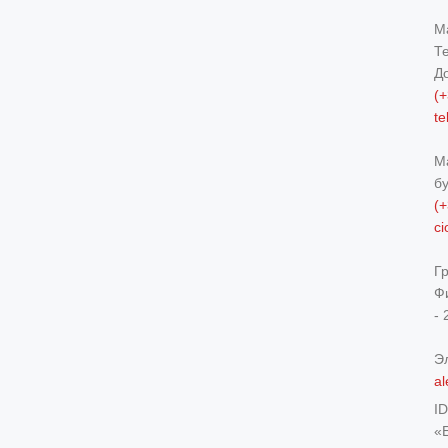
М
Т
Д
(+
t
М
б
(+
c
Г
Ф
- 
Э
al
I
«