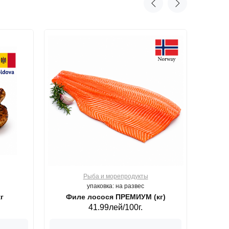
Рыба и морепродукты
О
упаковка: на развес
г
Филе лосося ПРЕМИУМ (кг)
41.99лей/100г.