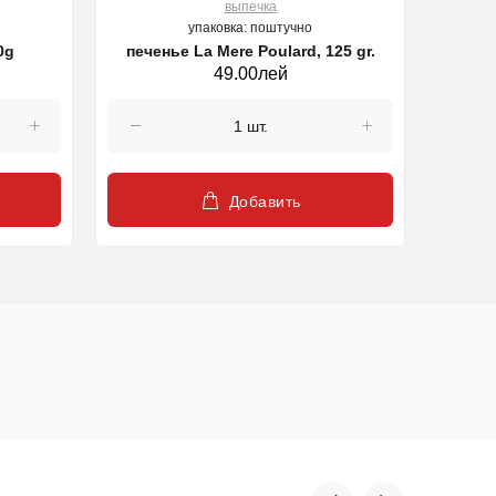
выпечка
упаковка: поштучно
0g
печенье La Mere Poulard, 125 gr.
пече
49.00лей
Добавить