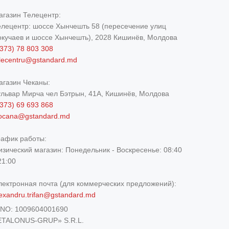
агазин Телецентр:
елецентр: шоссе Хынчешть 58 (пересечение улиц
окучаев и шоссе Хынчешть), 2028 Кишинёв, Молдова
373) 78 803 308
elecentru@gstandard.md
агазин Чеканы:
ульвар Мирча чел Бэтрын, 41A, Кишинёв, Молдова
373) 69 693 868
iocana@gstandard.md
рафик работы:
изический магазин:
Понедельник - Воскресенье: 08:40
21:00
лектронная почта (для коммерческих предложений):
exandru.trifan@gstandard.md
DNO:
1009604001690
ETALONUS-GRUP» S.R.L.