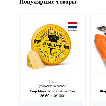
Популярные товары:
Сыры
упаковка: на развес
ерб GS,440 г.
Сыр Maasdam Sublime Cow
Фор
26.60лей/100г.