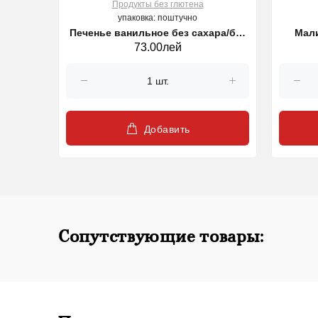
Продукты без глютена
упаковка: поштучно
5 gr.
Печенье ванильное без сахара/без
Мали
73.00лей
глютена Dr. Schar , 115gr.
Добавить
Сопутствующие товары: