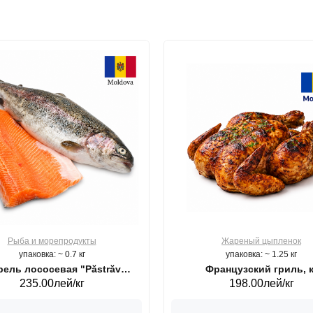
Рыба и морепродукты
Жареный цыпленок
упаковка: ~ 0.7 кг
упаковка: ~ 1.25 кг
ель лососевая "Păstrăv
Французский гриль, к
235.00лей/кг
198.00лей/кг
Moldovenesc"