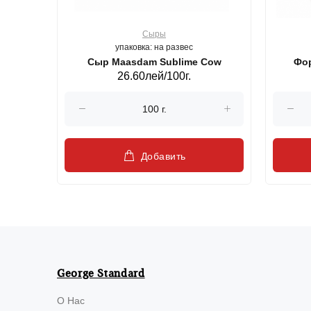
Сыры
упаковка: на развес
ерб GS,440 г.
Сыр Maasdam Sublime Cow
Фор
26.60лей/100г.
Добавить
George Standard
О Нас