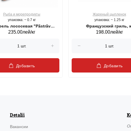
Рыба и морепродукты
Жареный цыпленок
упаковка: ~ 0.7 кг
упаковка: ~ 1.25 кг
ель лососевая "Păstrăv
Французский гриль, к
235.00лей/кг
198.00лей/кг
Moldovenesc"
Добавить
Добавить
Detalii
К
О
Вакансии