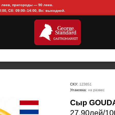
0 леев, пригороды — 90 леев.
:00, Сб: 09:00–14:00, Вс: выходной.
СКУ:
123851
Упаковка:
на развес
Сыр GOUDA 
27.90лей/100