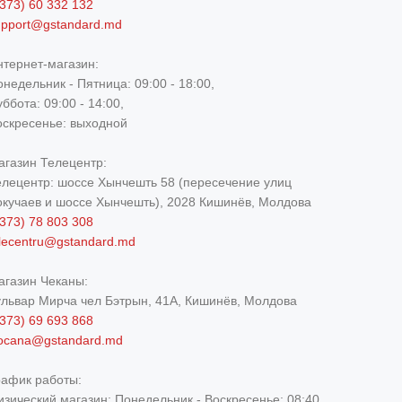
373) 60 332 132
upport@gstandard.md
нтернет-магазин:
недельник - Пятница: 09:00 - 18:00,
ббота: 09:00 - 14:00,
оскресенье: выходной
агазин Телецентр:
елецентр: шоссе Хынчешть 58 (пересечение улиц
окучаев и шоссе Хынчешть), 2028 Кишинёв, Молдова
373) 78 803 308
elecentru@gstandard.md
агазин Чеканы:
ульвар Мирча чел Бэтрын, 41A, Кишинёв, Молдова
373) 69 693 868
iocana@gstandard.md
рафик работы:
изический магазин:
Понедельник - Воскресенье: 08:40