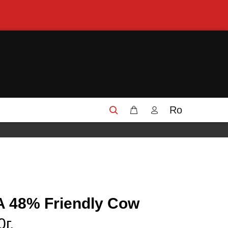
Ro
48% Friendly Cow
г.