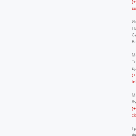
(+
s
И
По
Су
В
М
Т
Д
(+
t
М
б
(+
c
Г
Ф