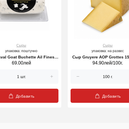
Сыры
Сыры
упаковка: поштучно
упаковка: на развес
val Goat Buchette Ail Fines
Сыр Gruyere AOP Grottes 15
69.00лей
94.90лей/100г.
Herbs 100 g (27292)
kg (29437)
Добавить
Добавить