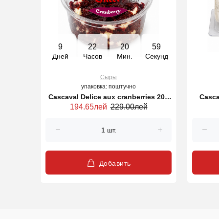
9
22
20
58
Дней
Часов
Мин.
Секунд
Сыры
упаковка: поштучно
900g (28449)
Cascaval Delice aux cranberries 200
Casca
194.65лей
229.00лей
g (29486)
Добавить