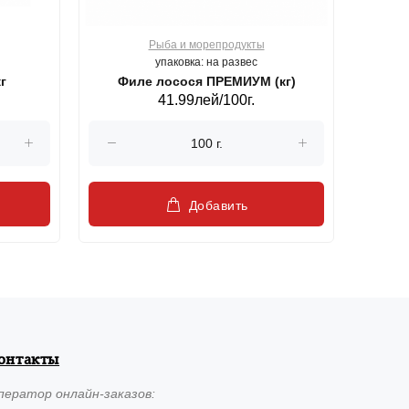
Рыба и морепродукты
О
упаковка: на развес
г
Филе лосося ПРЕМИУМ (кг)
41.99лей/100г.
Добавить
онтакты
ператор
онлайн-заказов: