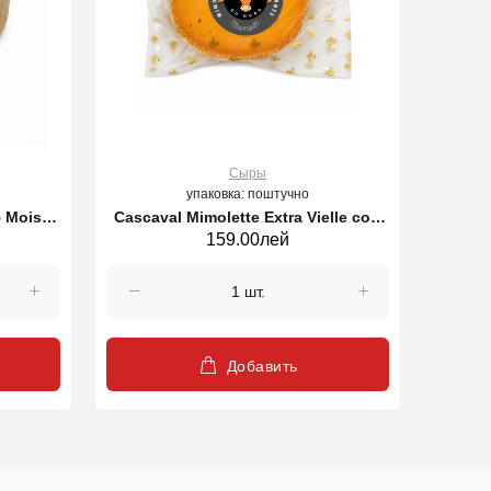
23
Дней
Сыры
упаковка: поштучно
 Mois 8
Cascaval Mimolette Extra Vielle cow
Cascav
159.00лей
200 g (47756)
Добавить