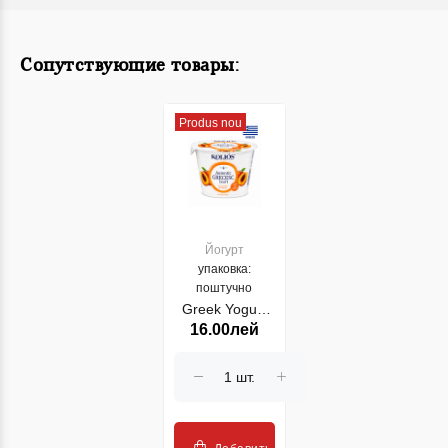
Сопутствующие товары:
Produs nou
Йогурт
упаковка:
поштучно
Greek Yogurt
16.00лей
Kolios 2%
Piersic 150gr