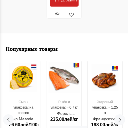
Добавить
Популярные товары:
Сыры
Рыба и
Жареный
упаковка: на
упаковка: ~ 0.7 кг
морепродукты
упаковка: ~ 1.25
цыпленок
развес
кг
Форель
Сыр Maasdam
Французский
235.00лей/кг
лососевая
26.60лей/100г.
198.00лей/кг
Sublime Cow
гриль, кг
"Păstrăv