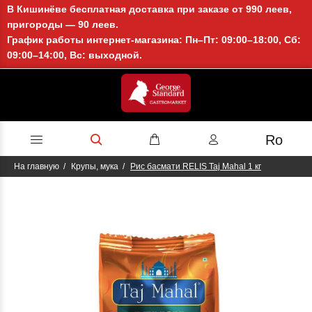
В Кишинёве бесплатная доставка при заказе от 990 леев,
пригороды — 90 леев.
График работы интернет-магазина: Пн–Пт: 09:00–18:00, Сб:
09:00–14:00, Вс: выходной.
Ro
На главную
Крупы, мука
Рис басмати RELIS Taj Mahal 1 кг