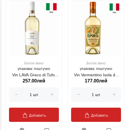
Белое вино
Белое вино
упаковка: поштучно
упаковка: поштучно
Vin LAVA Greco di Tufo,
Vin Vermentino Isola dei
257.00лей
177.00лей
alb, 750 ml
Nuraghi RIPORTA, alb,
750 ml
Добавить
Добавить