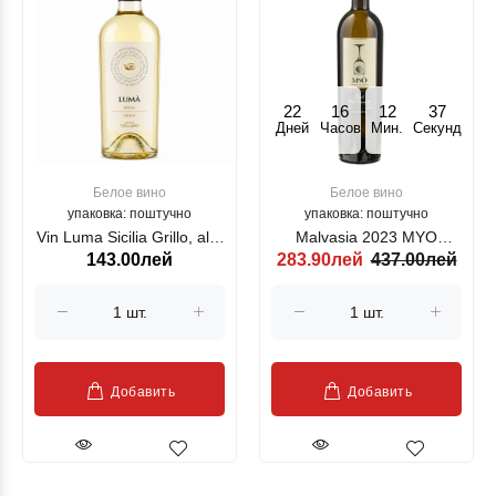
22
16
12
36
Дней
Часов
Мин.
Секунд
Белое вино
Белое вино
упаковка: поштучно
упаковка: поштучно
Vin Luma Sicilia Grillo, alb,
Malvasia 2023 MYO
143.00лей
283.90лей
437.00лей
750 ml
ZORZETTIG alb, 750ml
Добавить
Добавить