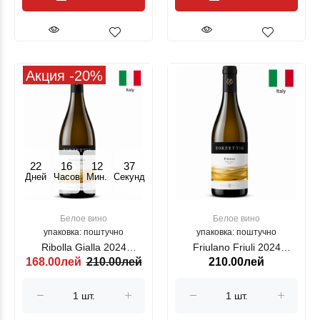
Акция -20%
22
16
12
36
Дней
Часов
Мин.
Секунд
Белое вино
Белое вино
упаковка: поштучно
упаковка: поштучно
Ribolla Gialla 2024
Friulano Friuli 2024
168.00лей
210.00лей
210.00лей
ZORZETTIG, alb, 750ml
ZORZETTIG, alb, 750 ml