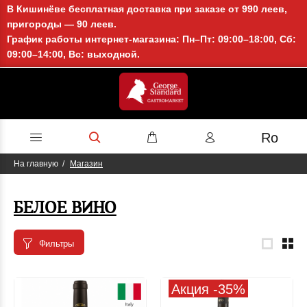
В Кишинёве бесплатная доставка при заказе от 990 леев,
пригороды — 90 леев.
График работы интернет-магазина: Пн–Пт: 09:00–18:00, Сб:
09:00–14:00, Вс: выходной.
Ro
На главную
Магазин
БЕЛОЕ ВИНО
Фильтры
Акция -35%