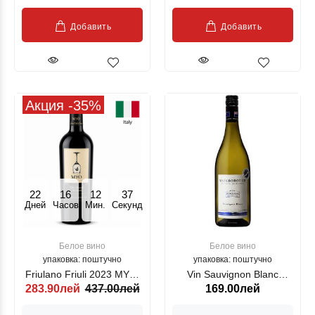
Добавить
Добавить
Акция -35%
22
16
12
36
Дней
Часов
Мин.
Секунд
Белое вино
Белое вино
упаковка: поштучно
упаковка: поштучно
Friulano Friuli 2023 MYO,
Vin Sauvignon Blanc
283.90лей
437.00лей
169.00лей
alb, 750 ml
Marlborough New Zealand
, alb sec, 750ml