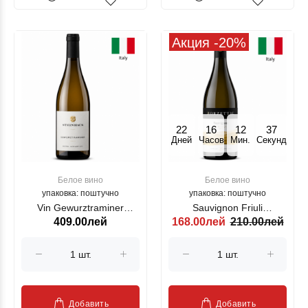
Акция -20%
22
16
12
36
Дней
Часов
Мин.
Секунд
Белое вино
Белое вино
упаковка: поштучно
упаковка: поштучно
Vin Gewurztraminer
Sauvignon Friuli
409.00лей
168.00лей
210.00лей
Steinhaus 2024 750ml
ZORZETTIG, alb, 750 ml
Добавить
Добавить