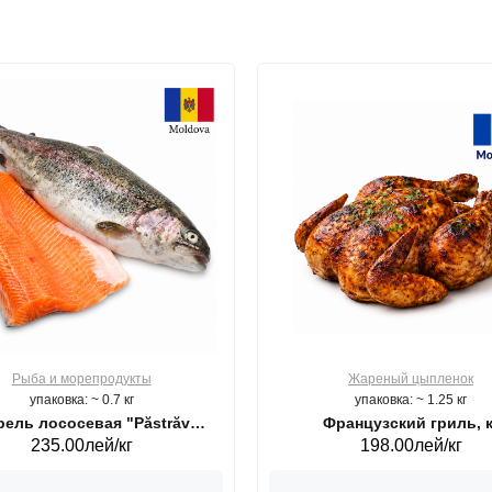
Рыба и морепродукты
Жареный цыпленок
упаковка: ~ 0.7 кг
упаковка: ~ 1.25 кг
ель лососевая "Păstrăv
Французский гриль, к
235.00лей/кг
198.00лей/кг
Moldovenesc"