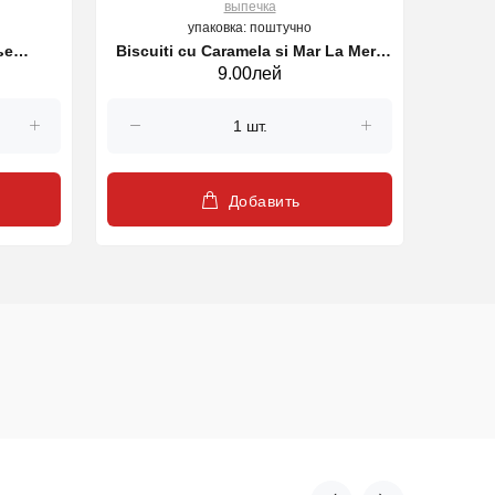
выпечка
упаковка: поштучно
ье
Biscuiti cu Caramela si Mar La Mere
9.00лей
165г.
Poulard, 22.2 gr.
Добавить