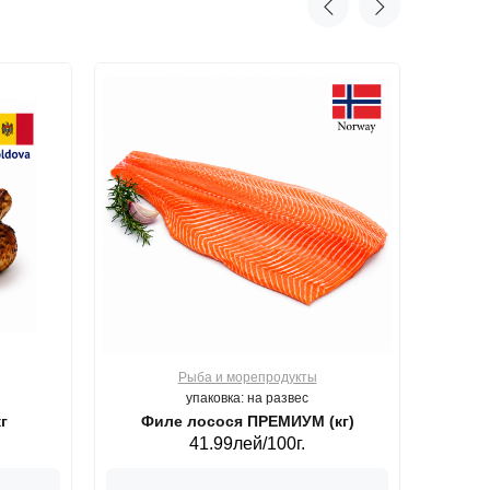
Рыба и морепродукты
О
упаковка: на развес
г
Филе лосося ПРЕМИУМ (кг)
41.99лей/100г.