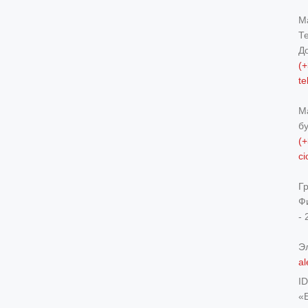
М
Т
Д
(+
t
М
б
(+
c
Г
Ф
- 
Э
al
I
«