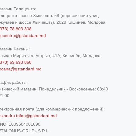
агазин Телецентр:
елецентр: шоссе Хынчешть 58 (пересечение улиц
окучаев и шоссе Хынчешть), 2028 Кишинёв, Молдова
373) 78 803 308
elecentru@gstandard.md
агазин Чеканы:
ульвар Мирча чел Бэтрын, 41A, Кишинёв, Молдова
373) 69 693 868
iocana@gstandard.md
рафик работы:
изический магазин:
Понедельник - Воскресенье: 08:40
21:00
лектронная почта (для коммерческих предложений):
exandru.trifan@gstandard.md
DNO:
1009604001690
ETALONUS-GRUP» S.R.L.