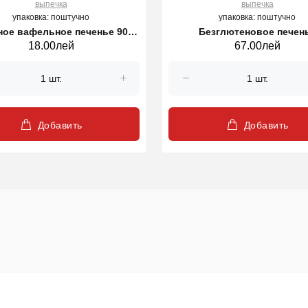
выпечка
выпечка
упаковка: поштучно
упаковка: поштучно
ое вафельное печенье 90 г
Безглютеновое печен
18.00лей
67.00лей
ГАМЛЕТ
CHOCOLATE OS Dr. Schar , 
Добавить
Добавить