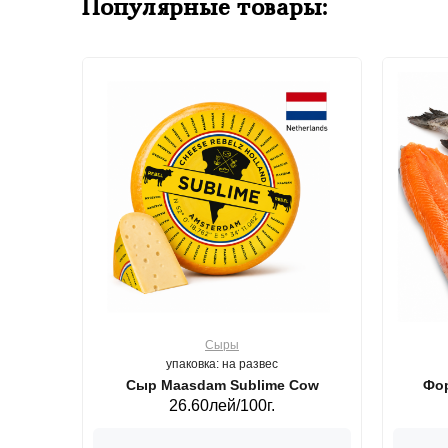
Популярные товары:
Сыры
упаковка: на развес
ерб GS,440 г.
Сыр Maasdam Sublime Cow
Фор
26.60лей/100г.