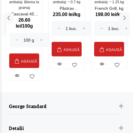
ambalaj: tăierea la
ambalaj: ~ 0.7 kg
mare
ambalaj: ~ 1.25 kg
gramaj
Păstrav
French Grill, kg
Cascaval 45%
235.00 lei/kg
198.00 lei/kg
Somonat
26.60
Maasdam
Moldovenesc
lei/100g
Sublime Cow
(075002)
ADAUGĂ
ADAUGĂ
ADAUGĂ
George Standard
Detalii