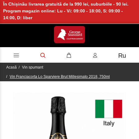
În Chișinău livrarea gratuită de la 990 lei, suburbiile - 90 lei.
Program magazin online: Lu - Vi: 09:00 - 18:00, S: 09:00 -
14:00, D: liber
Ru
Acasă
Vin spumant
Vin Franciacorta Lo Sparviere Brut Millesimato 2018, 750ml