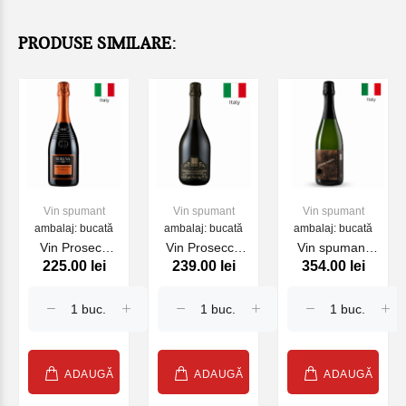
PRODUSE SIMILARE:
Vin spumant
Vin spumant
Vin spumant
ambalaj: bucată
ambalaj: bucată
ambalaj: bucată
Vin Proseco
Vin Prosecco
Vin spumant
225.00 lei
239.00 lei
354.00 lei
Serena
Millesimato Brut
Edmond
Superiore
Cecilia Beretta,
Dantes
DOCG
750 ml
FELLINE , alb,
750 ml
ADAUGĂ
ADAUGĂ
ADAUGĂ