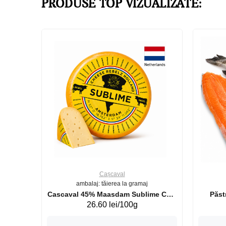
PRODUSE TOP VIZUALIZATE:
Cașcaval
ambalaj: tăierea la gramaj
uperb GS 440g
Cascaval 45% Maasdam Sublime Cow
26.60 lei/100g
(075002)