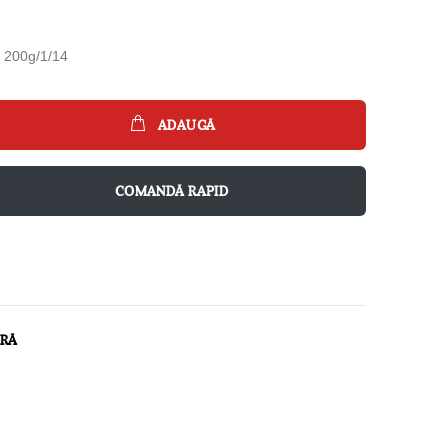
200g/1/14
ADAUGĂ
COMANDĂ RAPID
ARĂ