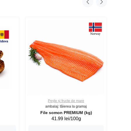
Pește și fructe de mare
ambalaj: tăierea la gramaj
File somon PREMIUM (kg)
41.99 lei/100g