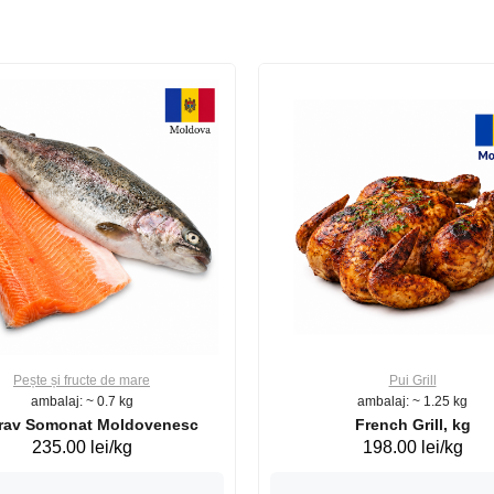
Pește și fructe de mare
Pui Grill
ambalaj: ~ 0.7 kg
ambalaj: ~ 1.25 kg
Păstrav Somonat Moldovenesc
French Grill, kg
235.00 lei/kg
198.00 lei/kg