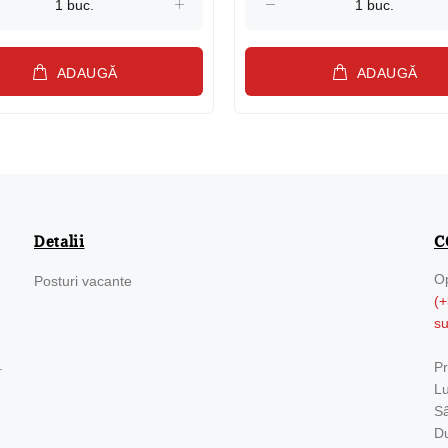
ADAUGĂ
ADAUGĂ
Detalii
C
Op
Posturi vacante
(+
s
.
Pr
Lu
Sâ
Du