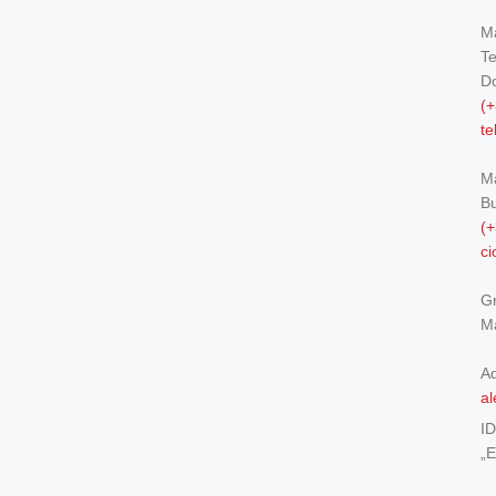
Ma
Te
Do
(+
t
M
Bu
(+
c
Gr
Ma
Ad
al
I
„