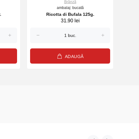
Brânză
ambalaj: bucată
.
Ricotta di Bufala 125g.
Mozz
31.90 lei
ADAUGĂ