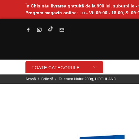
În Chișinău livrarea gratuită de la 990 lei, suburbiile - 
Program magazin online: Lu - Vi: 09:00 - 18:00, S: 09:0
TOATE CATEGORIILE
Acasă
Brânză
Telemea Natur 200g, HOCHLAND