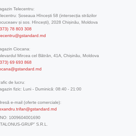
gazin Telecentru:
lecentru: Șoseaua Hîncești 58 (intersecția străzilor
cuceaev și sos. Hîncești), 2028 Chișinău, Moldova
373) 78 803 308
elecentru@gstandard.md
agazin Ciocana:
levardul Mircea cel Bătrân, 41A, Chișinău, Moldova
373) 69 693 868
iocana@gstandard.md
afic de lucru:
gazin fizic:
Luni - Duminică: 08:40 - 21:00
resă e-mail (oferte comerciale):
exandru.trifan@gstandard.md
DNO:
1009604001690
ETALONUS-GRUP” S.R.L.