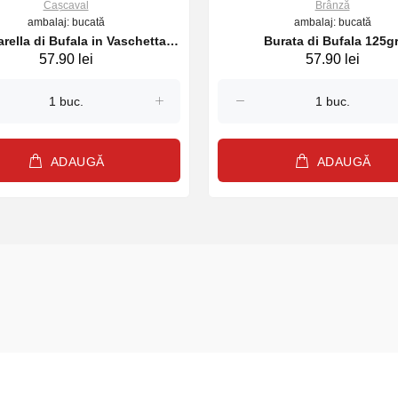
Cașcaval
Brânză
ambalaj: bucată
ambalaj: bucată
rella di Bufala in Vaschetta
Burata di Bufala 125gr
57.90 lei
57.90 lei
125gr.
ADAUGĂ
ADAUGĂ