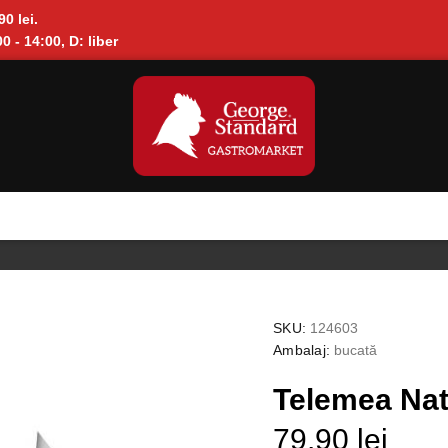
90 lei.
0 - 14:00, D: liber
SKU:
124603
Ambalaj:
bucată
Telemea Na
79.90 lei