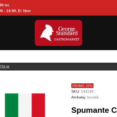
90 lei.
0 - 14:00, D: liber
750 ml
PROMO -25%
SKU:
144249
Ambalaj:
bucată
Spumante Cu