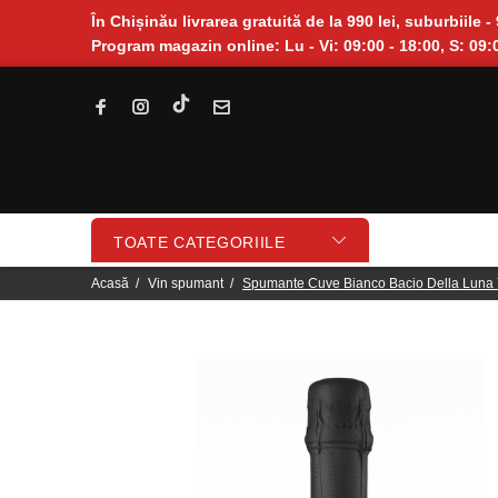
În Chișinău livrarea gratuită de la 990 lei, suburbiile - 
Program magazin online: Lu - Vi: 09:00 - 18:00, S: 09:0
TOATE CATEGORIILE
Acasă
Vin spumant
Spumante Cuve Bianco Bacio Della Luna 