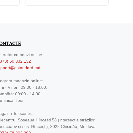
ONTACTE
erator comenzi online:
373) 60 332 132
upport@gstandard.md
ogram magazin online:
ni - Vineri: 09:00 - 18:00,
mbătă: 09:00 - 14:00,
minică: liber
gazin Telecentru:
lecentru: Șoseaua Hîncești 58 (intersecția străzilor
cuceaev și sos. Hîncești), 2028 Chișinău, Moldova