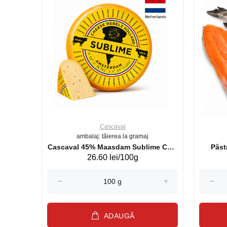
Cașcaval
ambalaj: tăierea la gramaj
uperb GS 440g
Cascaval 45% Maasdam Sublime Cow
26.60 lei/100g
(075002)
ADAUGĂ