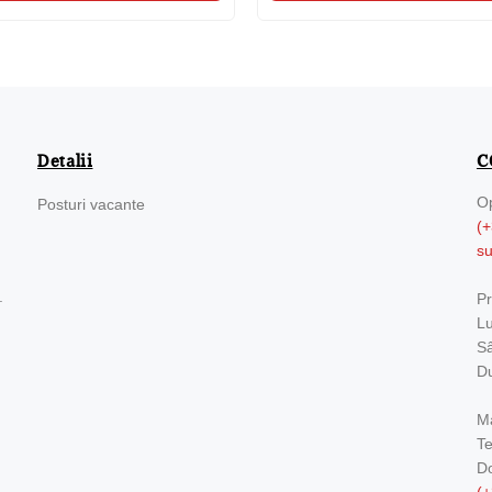
Detalii
C
Op
Posturi vacante
(+
s
.
Pr
Lu
Sâ
Du
Ma
Te
Do