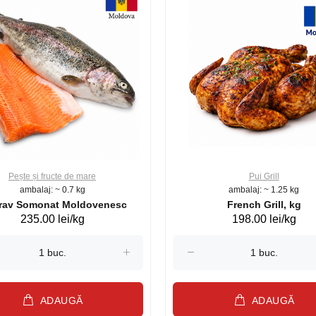
Pește și fructe de mare
Pui Grill
ambalaj: ~ 0.7 kg
ambalaj: ~ 1.25 kg
Păstrav Somonat Moldovenesc
French Grill, kg
235.00 lei/kg
198.00 lei/kg
ADAUGĂ
ADAUGĂ