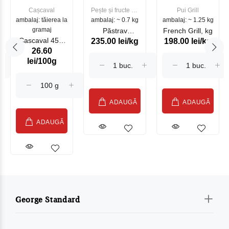
Cașcaval
Pește și fructe de
Pui Grill
ambalaj: tăierea la
ambalaj: ~ 0.7 kg
mare
ambalaj: ~ 1.25 kg
gramaj
Păstrav
French Grill, kg
Cascaval 45%
235.00 lei/kg
198.00 lei/kg
Somonat
26.60
Maasdam
Moldovenesc
lei/100g
Sublime Cow
(075002)
ADAUGĂ
ADAUGĂ
ADAUGĂ
George Standard