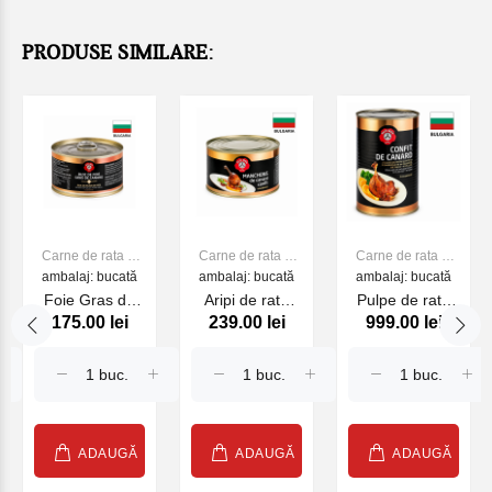
PRODUSE SIMILARE:
Carne de rata si
Carne de rata si
Carne de rata si
ambalaj: bucată
bibilica
ambalaj: bucată
bibilica
ambalaj: bucată
bibilica
Foie Gras de
Aripi de rata
Pulpe de rata
175.00 lei
239.00 lei
999.00 lei
a
Canard de rata
confiate , 1350
conservate in
, 150 g
g
grasime 10
buc, 3825 g
ADAUGĂ
ADAUGĂ
ADAUGĂ