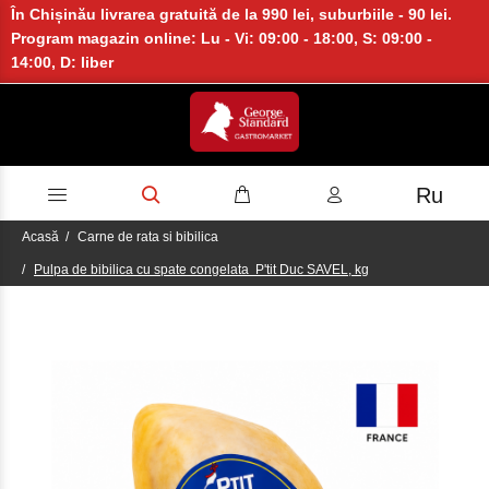
În Chișinău livrarea gratuită de la 990 lei, suburbiile - 90 lei.
Program magazin online: Lu - Vi: 09:00 - 18:00, S: 09:00 -
14:00, D: liber
Ru
Acasă
Carne de rata si bibilica
Pulpa de bibilica cu spate congelata P'tit Duc SAVEL, kg