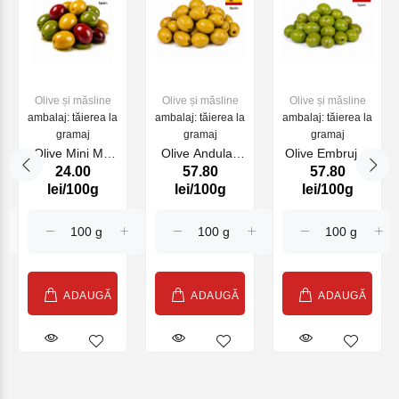
Olive și măsline
Olive și măsline
Olive și măsline
ambalaj: tăierea la
ambalaj: tăierea la
ambalaj: tăierea la
gramaj
gramaj
gramaj
Olive Mini Mix
Olive Andulaz
Olive Embrujos
24.00
57.80
57.80
Mare Nostrum
Maestro
Maestros
lei/100g
lei/100g
lei/100g
Maestro
Aceituneros
Aceituneros
Aceituneros, kg
RO4250 Brut
RO4250 Brut
4.2kg/ Net
4.2kg/ Net
2.5kg
2.5kg
ADAUGĂ
ADAUGĂ
ADAUGĂ