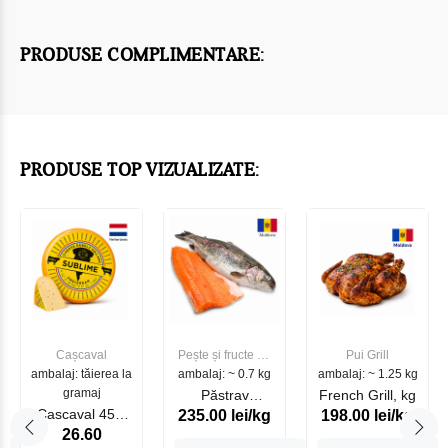
PRODUSE COMPLIMENTARE:
PRODUSE TOP VIZUALIZATE:
Cașcaval
Pește și fructe de
Pui Grill
ambalaj: tăierea la
ambalaj: ~ 0.7 kg
mare
ambalaj: ~ 1.25 kg
gramaj
Păstrav
French Grill, kg
Cascaval 45%
235.00 lei/kg
198.00 lei/kg
Somonat
26.60
Maasdam
Moldovenesc