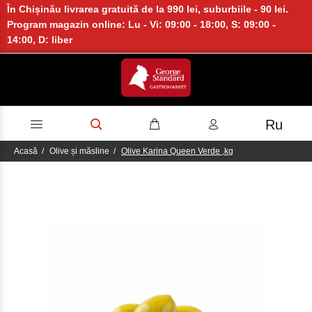
În Chișinău livrarea gratuită de la 990 lei, suburbiile - 90 lei.
Program magazin online: Lu - Vi: 09:00 - 18:00, S: 09:00 -
14:00, D: liber
Ru
Acasă
Olive și măsline
Olive Karina Queen Verde ,kg