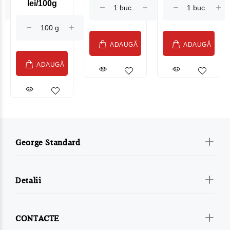
lei/100g
Sublime Cow
(075002)
ADAUGĂ
ADAUGĂ
ADAUGĂ
George Standard
Detalii
CONTACTE