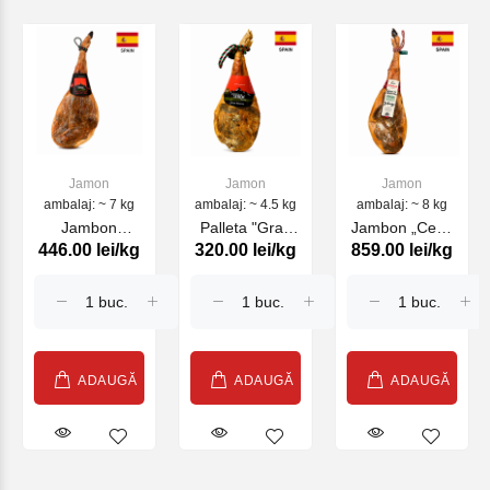
Jamon
Jamon
Jamon
ambalaj: ~ 7 kg
ambalaj: ~ 4.5 kg
ambalaj: ~ 8 kg
Jambon
Palleta "Gran
Jambon „Cebo
446.00 lei/kg
320.00 lei/kg
859.00 lei/kg
INTREG "Seron
Reserva Seron”
de Campo
Select 1880"
picior INTREG
Iberico 50%"
(indicat preț
(indicat preț
Altanza Jabugo
pentru kg)
pentru kg)
(indicat preț
pentru kg)
ADAUGĂ
ADAUGĂ
ADAUGĂ