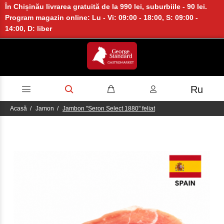
În Chișinău livrarea gratuită de la 990 lei, suburbiile - 90 lei.
Program magazin online: Lu - Vi: 09:00 - 18:00, S: 09:00 -
14:00, D: liber
Ru
Acasă
Jamon
Jambon "Seron Select 1880" feliat