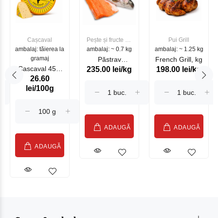
Cașcaval
Pește și fructe de
Pui Grill
ambalaj: tăierea la
ambalaj: ~ 0.7 kg
mare
ambalaj: ~ 1.25 kg
gramaj
Păstrav
French Grill, kg
Cascaval 45%
235.00 lei/kg
198.00 lei/kg
Somonat
26.60
Maasdam
Moldovenesc
lei/100g
Sublime Cow
(075002)
ADAUGĂ
ADAUGĂ
ADAUGĂ