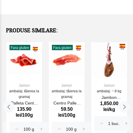
PRODUSE SIMILARE:
Fara gluten
Fara gluten
Jamon
Jamon
Jamon
ambalaj: tăierea la
ambalaj: tăierea la
ambalaj: ~ 8 kg
gramaj
gramaj
Jambon
Palleta Centro
Centro Palleta
1,850.00
INTREG Belotta
135.90
59.50
lei/kg
Iberica 50%
(Jamon) Gran
100% Iberico ,
lei/100g
lei/100g
dezosata,
Reserva Seron
Beher Autentic
Crianza
dezosată feliată
Oro (indicat
preț pentru kg)