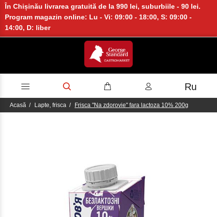
În Chișinău livrarea gratuită de la 990 lei, suburbiile - 90 lei.
Program magazin online: Lu - Vi: 09:00 - 18:00, S: 09:00 -
14:00, D: liber
Ru
Acasă
Lapte, frisca
Frisca "Na zdorovie" fara lactoza 10% 200g