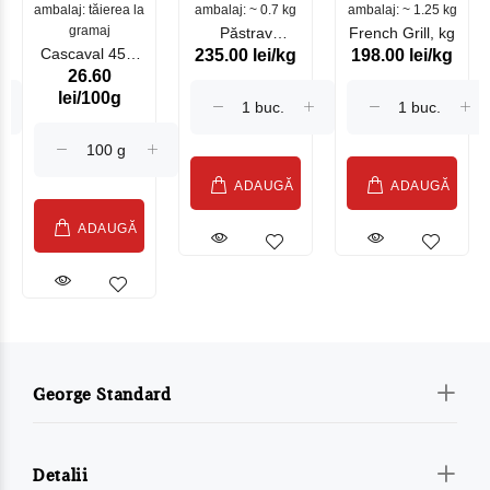
ambalaj: tăierea la
ambalaj: ~ 0.7 kg
mare
ambalaj: ~ 1.25 kg
gramaj
Păstrav
French Grill, kg
Cascaval 45%
235.00 lei/kg
198.00 lei/kg
Somonat
26.60
Maasdam
Moldovenesc
lei/100g
Sublime Cow
(075002)
ADAUGĂ
ADAUGĂ
ADAUGĂ
George Standard
Detalii