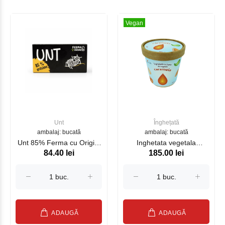
Vegan
Unt
Înghețată
ambalaj: bucată
ambalaj: bucată
Unt 85% Ferma cu Origini
Inghetata vegetala
84.40 lei
185.00 lei
200g
Caramel din lapte de
migdale 200g
ADAUGĂ
ADAUGĂ