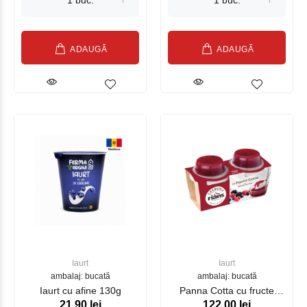
ADAUGĂ
ADAUGĂ
Iaurt
Iaurt
ambalaj: bucată
ambalaj: bucată
Iaurt cu afine 130g
Panna Cotta cu fructe
21.90 lei
122.00 lei
RIANS 2*120g (27160)