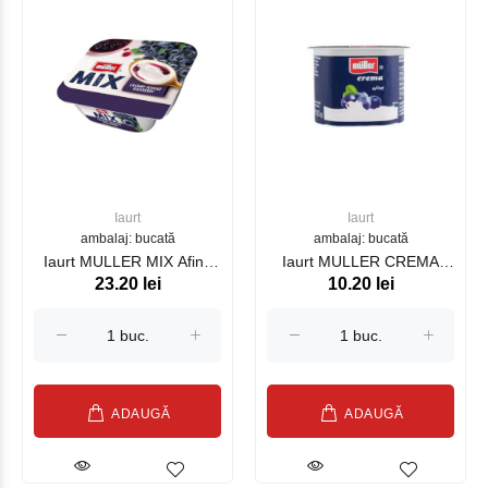
Iaurt
Iaurt
ambalaj: bucată
ambalaj: bucată
Iaurt MULLER MIX Afine
Iaurt MULLER CREMA
23.20 lei
10.20 lei
130g
Afine 125g
ADAUGĂ
ADAUGĂ