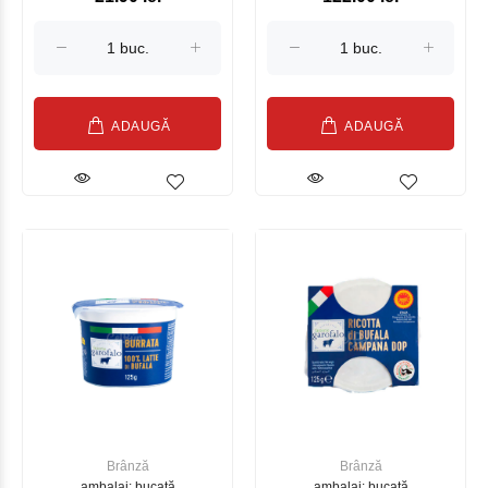
ADAUGĂ
ADAUGĂ
Brânză
Brânză
ambalaj: bucată
ambalaj: bucată