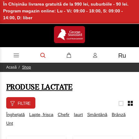
În Chișinău livrarea gratuită de la 990 lei, suburbiile - 90 lei.
Program magazin online: Lu - Vi: 09:00 - 18:00, S: 09:00 -
14:00, D: liber
Ru
Acasă
Shop
PRODUSE LACTATE
FILTRE
Înghețată
Lapte, frisca
Chefir
Iaurt
Smântână
Brânză
Unt