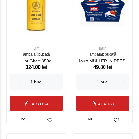
Unt
Iaurt
ambalaj: bucată
ambalaj: bucată
Unt Ghee 350g
Iaurt MULLER IN PEZZI
324.00 lei
49.80 lei
FARA LACTOZA Capsuna
250g (2x125g)
ADAUGĂ
ADAUGĂ