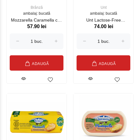
Brânză
Unt
ambalaj: bucată
ambalaj: bucată
Mozzarella Caramella con
Unt Lactose-Free
57.90 lei
74.00 lei
ricotta 125g.
ASTURIANA 250 g
ADAUGĂ
ADAUGĂ