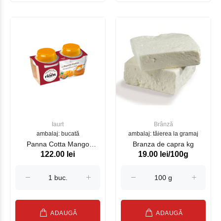
Iaurt
Brânză
ambalaj: bucată
ambalaj: tăierea la gramaj
Panna Cotta Mango
Branza de capra kg
122.00 lei
19.00 lei/100g
RIANS 2*120g (27161)
ADAUGĂ
ADAUGĂ