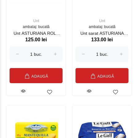
Unt
Unt
ambalaj: bucată
ambalaj: bucată
Unt ASTURIANA ROLL
Unt sarat ASTURIANA
125.00 lei
133.00 lei
250 g
TUB 250 g
ADAUGĂ
ADAUGĂ