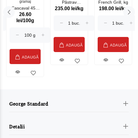
gramaj
Păstrav
French Grill, kg
Cascaval 45%
235.00 lei/kg
198.00 lei/kg
Somonat
26.60
Maasdam
Moldovenesc
lei/100g
Sublime Cow
(075002)
ADAUGĂ
ADAUGĂ
ADAUGĂ
George Standard
Detalii