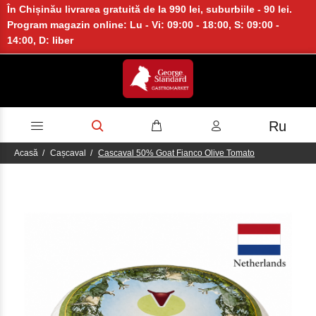
În Chișinău livrarea gratuită de la 990 lei, suburbiile - 90 lei.
Program magazin online: Lu - Vi: 09:00 - 18:00, S: 09:00 -
14:00, D: liber
Ru
Acasă
Cașcaval
Cascaval 50% Goat Fianco Olive Tomato