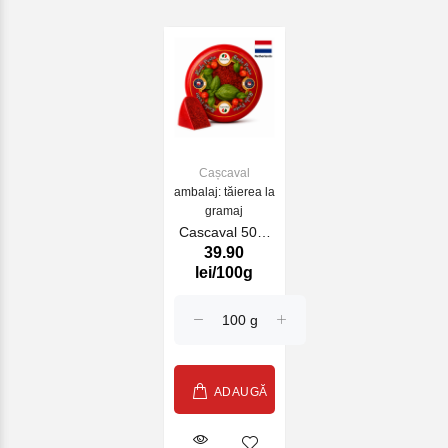
Cașcaval
ambalaj: tăierea la
gramaj
Cascaval 50%
39.90
Cow Red Pesto
lei/100g
Farm
ADAUGĂ