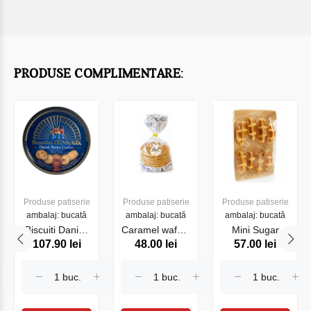
PRODUSE COMPLIMENTARE:
Produse patiserie
Produse patiserie
Produse patiserie
ambalaj: bucată
ambalaj: bucată
ambalaj: bucată
Biscuiti Danish
Caramel wafers
Mini Sugar
107.90 lei
48.00 lei
57.00 lei
Butter Cookies
260 g HAMLET
waffles 280g
454 g HAMLET
HAMLET