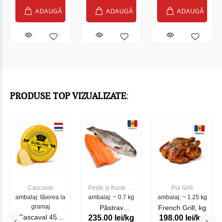
ADAUGĂ
ADAUGĂ
ADAUGĂ
PRODUSE TOP VIZUALIZATE:
Cașcaval
Pește și fructe de
Pui Grill
ambalaj: tăierea la
ambalaj: ~ 0.7 kg
mare
ambalaj: ~ 1.25 kg
gramaj
Păstrav
French Grill, kg
Cascaval 45%
235.00 lei/kg
198.00 lei/kg
Somonat