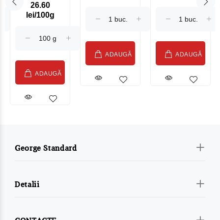
26.60
Maasdam
Moldovenesc
lei/100g
Sublime Cow
(075002)
ADAUGĂ
ADAUGĂ
ADAUGĂ
George Standard
Detalii