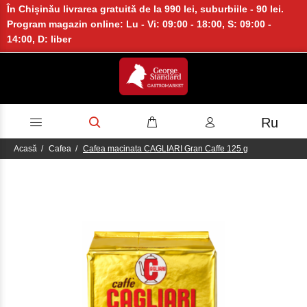
În Chișinău livrarea gratuită de la 990 lei, suburbiile - 90 lei.
Program magazin online: Lu - Vi: 09:00 - 18:00, S: 09:00 -
14:00, D: liber
Ru
Acasă
Cafea
Cafea macinata CAGLIARI Gran Caffe 125 g