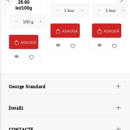
26.60
Maasdam
Moldovenesc
lei/100g
Sublime Cow
(075002)
ADAUGĂ
ADAUGĂ
ADAUGĂ
George Standard
Detalii
CONTACTE