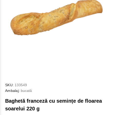
SKU:
133549
Ambalaj:
bucată
Baghetă franceză cu semințe de floarea
soarelui 220 g