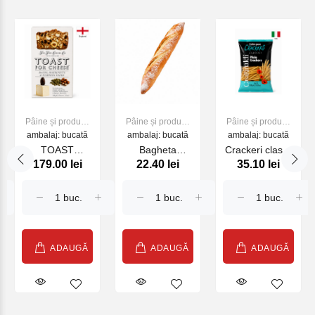
Pâine și produse
Pâine și produse
Pâine și produse
ambalaj: bucată
de panificație
ambalaj: bucată
de panificație
ambalaj: bucată
de panificație
TOAST
Bagheta
Crackeri clasici
179.00 lei
22.40 lei
35.10 lei
CHEESE
franceza 300g
CR 250g
DATTE.NOIS
CITROU 100G
(26793)
ADAUGĂ
ADAUGĂ
ADAUGĂ