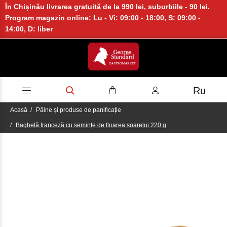
În Chișinău livrarea gratuită de la 990 lei, suburbiile - 90 lei.
Program magazin online: Lu - Vi: 09:00 - 18:00, S: 09:00 -
14:00, D: liber
Ru
Acasă
Pâine și produse de panificație
Baghetă franceză cu semințe de floarea soarelui 220 g