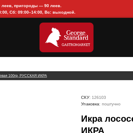
0 леев, пригороды — 90 леев.
:00, Сб: 09:00–14:00, Вс: выходной.
евая 100гр, РУССКАЯ ИКРА
СКУ:
126103
Упаковка:
поштучно
Икра лосос
ИКРА