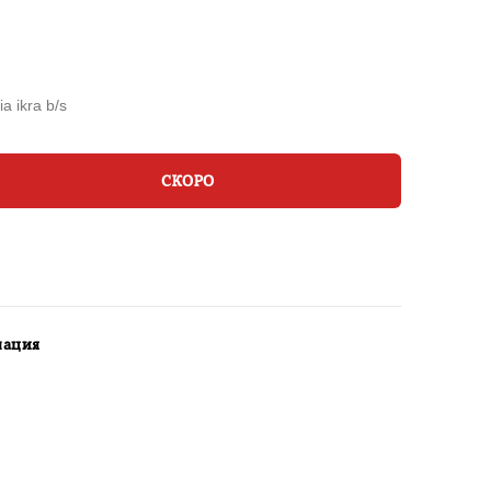
ia ikra b/s
СКОРО
мация