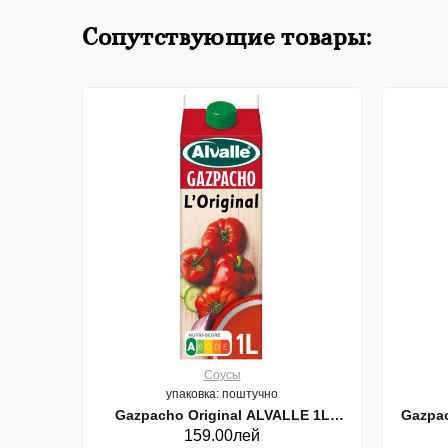
Сопутствующие товары:
Соусы
упаковка: поштучно
Gazpacho Original ALVALLE 1L
Gazpach
159.00лей
10g (23642)
(20801)