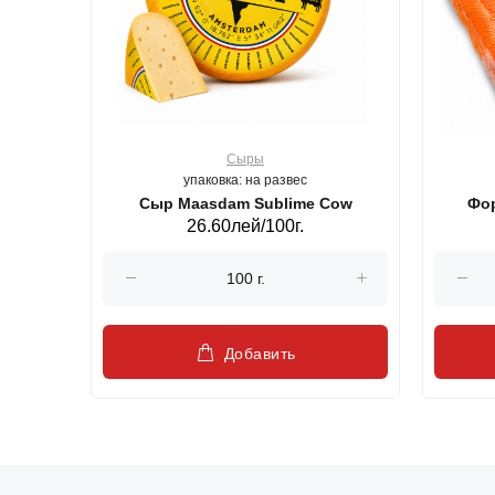
Сыры
упаковка: на развес
ерб GS,440 г.
Сыр Maasdam Sublime Cow
Фор
26.60лей/100г.
Добавить