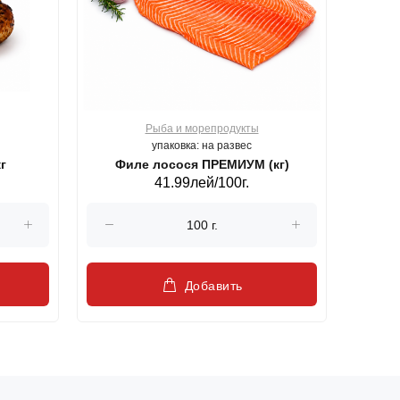
Рыба и морепродукты
О
упаковка: на развес
г
Филе лосося ПРЕМИУМ (кг)
41.99лей/100г.
Добавить