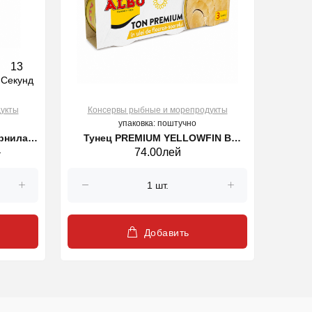
12
Секунд
укты
Консервы рыбные и морепродукты
упаковка: поштучно
рнилах
Тунец PREMIUM YELLOWFIN В
й
74.00лей
РАСТИТЕЛЬНОМ МАСЛЕ ALBO 3*80г
Добавить