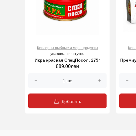
Консервы рыбные и морепродукты
Кон
упаковка: поштучно
Икра красная СпецПосол, 275г
Премиу
889.00лей
Добавить