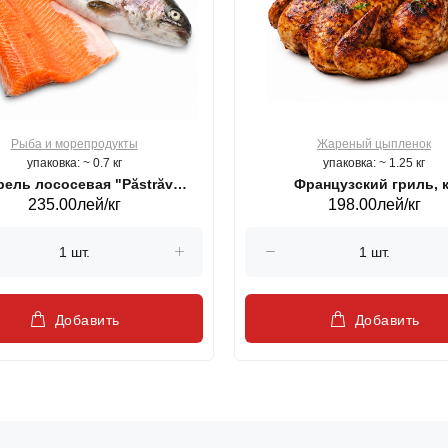
Рыба и морепродукты
Жареный цыпленок
упаковка: ~ 0.7 кг
упаковка: ~ 1.25 кг
ель лососевая "Păstrăv
Французский гриль, к
235.00лей/кг
198.00лей/кг
Moldovenesc"
Добавить
Добавить