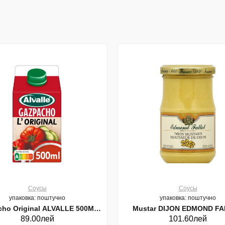
Соусы
Соусы
упаковка: поштучно
упаковка: поштучно
o Original ALVALLE 500ML
Mustar DIJON EDMOND FALLOT
89.00лей
101.60лей
(20801)
FALLOT France