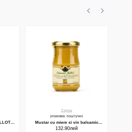
Соусы
упаковка: поштучно
Mustar cu miere si vin balsamic
Must
132.90лей
 210g (20599)
EDMOND FALLOT France 210g