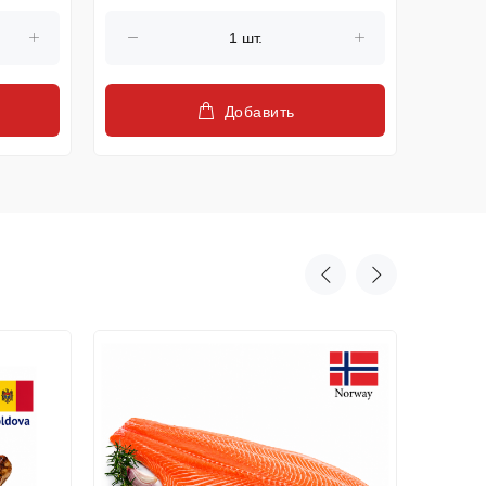
(23646)
Добавить