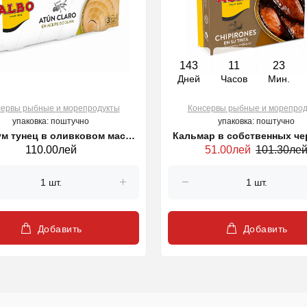
143
11
23
Дней
Часов
Мин.
сервы рыбные и морепродукты
Консервы рыбные и морепрод
упаковка: поштучно
упаковка: поштучно
м тунец в оливковом масле
Кальмар в собственных че
110.00лей
51.00лей
101.30ле
ALBO 3 * 80г
ALBO 115g
Добавить
Добавить