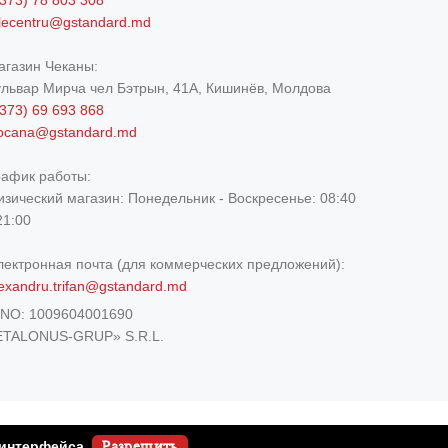
373) 78 803 308
elecentru@gstandard.md
агазин Чеканы:
ульвар Мирча чел Бэтрын, 41A, Кишинёв, Молдова
373) 69 693 868
iocana@gstandard.md
рафик работы:
изический магазин:
Понедельник - Воскресенье: 08:40
21:00
лектронная почта (для коммерческих предложений):
exandru.trifan@gstandard.md
DNO:
1009604001690
ETALONUS-GRUP» S.R.L.
 интерфейса.
Разрешить