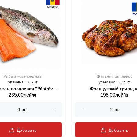
Рыба и морепродукты
Жареный цыпленок
упаковка: ~ 0.7 кг
упаковка: ~ 1.25 кг
ель лососевая "Păstrăv
Французский гриль, к
235.00лей/кг
198.00лей/кг
Moldovenesc"
Добавить
Добавить