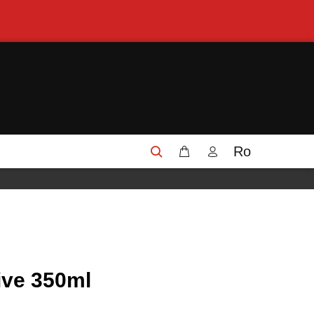
Ro
ive 350ml