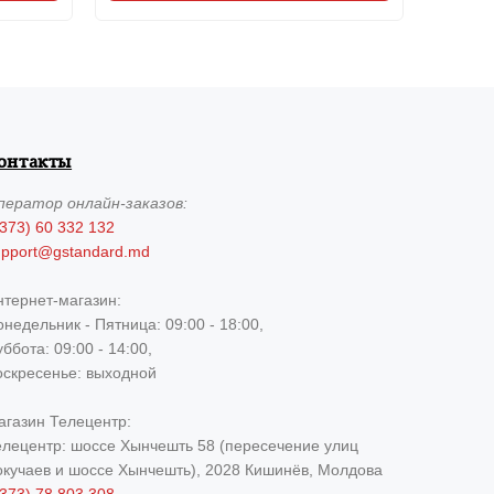
онтакты
ператор
онлайн-заказов:
373) 60 332 132
upport@gstandard.md
нтернет-магазин:
недельник - Пятница: 09:00 - 18:00,
ббота: 09:00 - 14:00,
оскресенье: выходной
агазин Телецентр:
елецентр: шоссе Хынчешть 58 (пересечение улиц
окучаев и шоссе Хынчешть), 2028 Кишинёв, Молдова