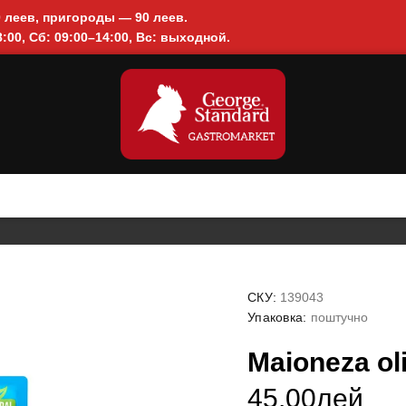
0 леев, пригороды — 90 леев.
:00, Сб: 09:00–14:00, Вс: выходной.
СКУ:
139043
Упаковка:
поштучно
Maioneza ol
45.00лей