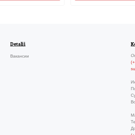
Detalii
К
О
Вакансии
(+
s
И
По
Су
В
М
Т
Д