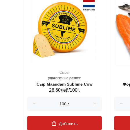
Сыры
упаковка: на развес
ерб GS,440 г.
Сыр Maasdam Sublime Cow
Фор
26.60лей/100г.
Добавить