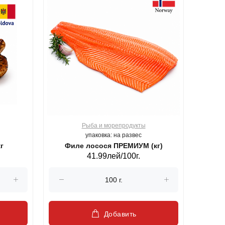
Рыба и морепродукты
О
упаковка: на развес
г
Филе лосося ПРЕМИУМ (кг)
41.99лей/100г.
Добавить