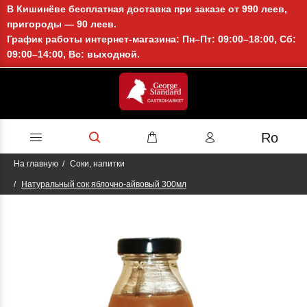
В Кишинёве бесплатная доставка при заказе от 990 леев,
пригороды — 90 леев.
График работы интернет-магазина: Пн–Пт: 09:00–18:00, Сб:
09:00–14:00, Вс: выходной.
Ro
На главную
Соки, напитки
Натуральный сок яблочно-айвовый 300мл