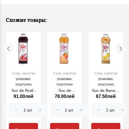
Схожие товары:
Соки, напитки
Соки, напитки
Соки, напитки
упаковка:
упаковка:
упаковка:
поштучно
поштучно
поштучно
Suc de Rodie
Suc de
Suc de Banane
91.00лей
78.00лей
67.50лей
presat la
portocale
(f.zahar) 0.93l
rece(f.zahar)
(f.zahar) 0.93l
0.93l