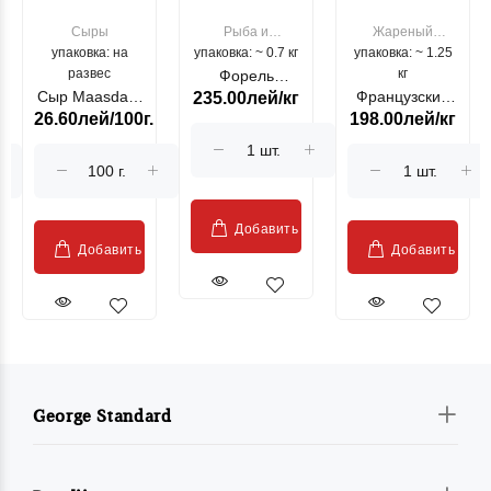
Сыры
Рыба и
Жареный
упаковка: на
упаковка: ~ 0.7 кг
морепродукты
упаковка: ~ 1.25
цыпленок
развес
кг
Форель
Сыр Maasdam
Французский
235.00лей/кг
лососевая
26.60лей/100г.
198.00лей/кг
Sublime Cow
гриль, кг
"Păstrăv
Moldovenesc"
Добавить
Добавить
Добавить
George Standard