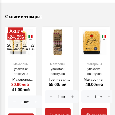
Схожие товары:
Акция
-24.6%
20
9
11
27
Дней
Часов
Мин.
Секунд
Макароны
Макароны
Макароны
упаковка:
упаковка:
упаковка:
поштучно
поштучно
поштучно
Макароны
Гречневая
Макаронные
30.90лей
55.00лей
46.00лей
FUSILLI
лапша 300г
изделия Stellini
41.00лей
BUCATI №.64,
Garofalo, №24,
500 г.
500гр