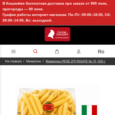
В Кишинёве бесплатная доставка при заказе от 990 леев,
пригороды — 90 леев.
График работы интернет-магазина: Пн–Пт: 09:00–18:00, Сб:
09:00–14:00, Вс: выходной.
Ro
На главную
Макароны
Макароны PENE ZITI RIGATE №.70, 500 г.