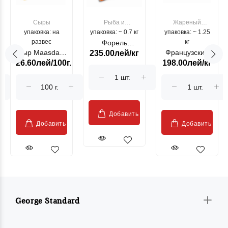
Сыры
Рыба и
Жареный
упаковка: на
упаковка: ~ 0.7 кг
морепродукты
упаковка: ~ 1.25
цыпленок
развес
кг
Форель
Сыр Maasdam
Французский
235.00лей/кг
лососевая
26.60лей/100г.
198.00лей/кг
Sublime Cow
гриль, кг
"Păstrăv
Moldovenesc"
Добавить
Добавить
Добавить
George Standard