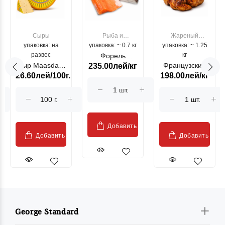
Сыры
Рыба и
Жареный
упаковка: на
упаковка: ~ 0.7 кг
морепродукты
упаковка: ~ 1.25
цыпленок
развес
кг
Форель
Сыр Maasdam
Французский
235.00лей/кг
лососевая
26.60лей/100г.
198.00лей/кг
Sublime Cow
гриль, кг
"Păstrăv
Moldovenesc"
Добавить
Добавить
Добавить
George Standard