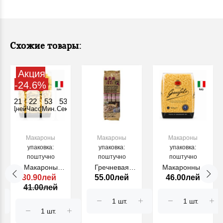
Схожие товары:
Акция
-24.6%
21
22
53
53
Дней
Часов
Мин.
Секунд
Макароны
Макароны
Макароны
упаковка:
упаковка:
упаковка:
поштучно
поштучно
поштучно
Макароны
Гречневая
Макаронные
30.90лей
55.00лей
46.00лей
FUSILLI
лапша 300г
изделия Stellini
41.00лей
BUCATI №.64,
Garofalo, №24,
500 г.
500гр