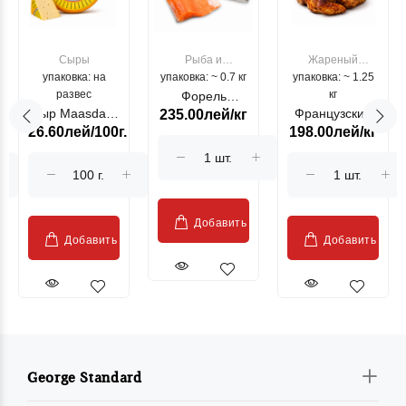
Сыры
Рыба и
Жареный
упаковка: на
упаковка: ~ 0.7 кг
морепродукты
упаковка: ~ 1.25
цыпленок
развес
кг
Форель
Сыр Maasdam
Французский
235.00лей/кг
лососевая
26.60лей/100г.
198.00лей/кг
Sublime Cow
гриль, кг
"Păstrăv
Moldovenesc"
Добавить
Добавить
Добавить
George Standard