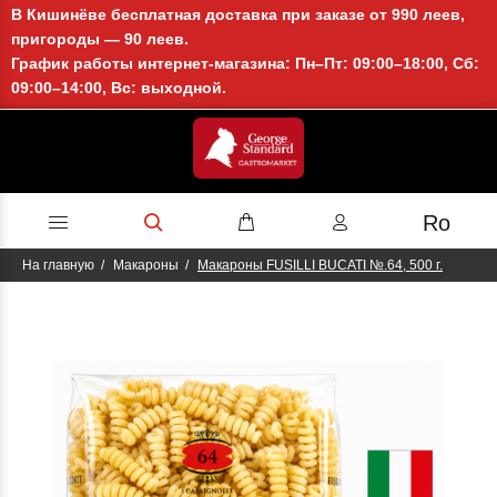
В Кишинёве бесплатная доставка при заказе от 990 леев,
пригороды — 90 леев.
График работы интернет-магазина: Пн–Пт: 09:00–18:00, Сб:
09:00–14:00, Вс: выходной.
Ro
На главную
Макароны
Макароны FUSILLI BUCATI №.64, 500 г.