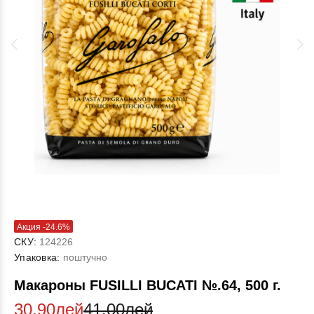
Акция -24.6%
СКУ:
124226
Упаковка:
поштучно
Макароны FUSILLI BUCATI №.64, 500 г.
30.90лей
41.00лей