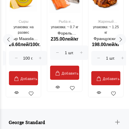
Сыры
Рыба и
Жареный
упаковка: на
упаковка: ~ 0.7 кг
морепродукты
упаковка: ~ 1.25
цыпленок
развес
кг
Форель
Сыр Maasdam
Французский
235.00лей/кг
лососевая
26.60лей/100г.
198.00лей/кг
Sublime Cow
гриль, кг
"Păstrăv
Moldovenesc"
Добавить
Добавить
Добавить
George Standard