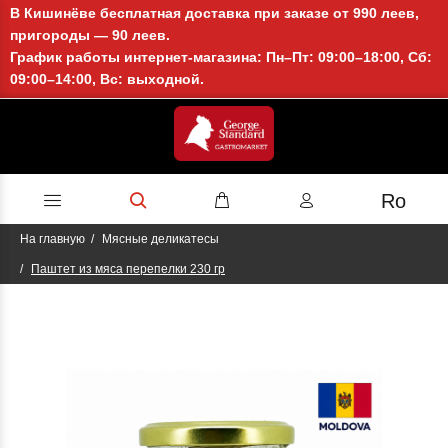
В Кишинёве бесплатная доставка при заказе от 990 леев,
пригороды — 90 леев.
График работы интернет-магазина: Пн–Пт: 09:00–18:00, Сб:
09:00–14:00, Вс: выходной.
Ro
На главную
Мясные деликатесы
Паштет из мяса перепелки 230 гр