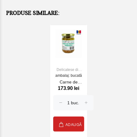
PRODUSE SIMILARE:
Delicatese din
ambalaj: bucată
carne
Carne de
173.90 lei
prepelita
inabusita 230
gr
ADAUGĂ