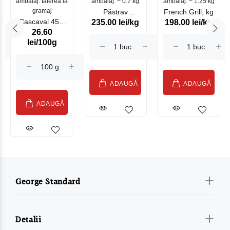
ambalaj: tăierea la
ambalaj: ~ 0.7 kg
mare
ambalaj: ~ 1.25 kg
gramaj
Păstrav
French Grill, kg
Cascaval 45%
235.00 lei/kg
198.00 lei/kg
Somonat
26.60
Maasdam
Moldovenesc
lei/100g
Sublime Cow
(075002)
ADAUGĂ
ADAUGĂ
ADAUGĂ
George Standard
Detalii