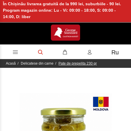
În Chișinău livrarea gratuită de la 990 lei, suburbiile - 90 lei.
Program magazin online: Lu - Vi: 09:00 - 18:00, S: 09:00 -
14:00, D: liber
Ru
Acasă
Delicatese din carne
Pate de prepelita 230 gr