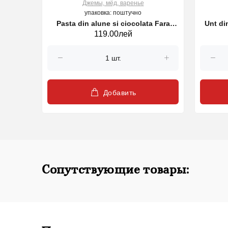
Джемы, мёд, варенье
упаковка: поштучно
0 г
Pasta din alune si ciocolata Fara
Unt di
119.00лей
Zahar DIABLO 350g
Добавить
Сопутствующие товары: