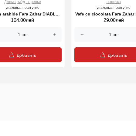
Джемы, мёд, варенье
выпечка
упаковка: поштучно
упаковка: поштучно
n arahide Fara Zahar DIABLO
Vafe cu ciocolata Fara Zaha
104.00лей
29.00лей
340g
30g
Добавить
Добавить