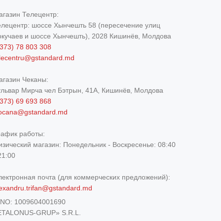
агазин Телецентр:
елецентр: шоссе Хынчешть 58 (пересечение улиц
окучаев и шоссе Хынчешть), 2028 Кишинёв, Молдова
373) 78 803 308
elecentru@gstandard.md
агазин Чеканы:
ульвар Мирча чел Бэтрын, 41A, Кишинёв, Молдова
373) 69 693 868
iocana@gstandard.md
рафик работы:
изический магазин:
Понедельник - Воскресенье: 08:40
21:00
лектронная почта (для коммерческих предложений):
exandru.trifan@gstandard.md
DNO:
1009604001690
ETALONUS-GRUP» S.R.L.