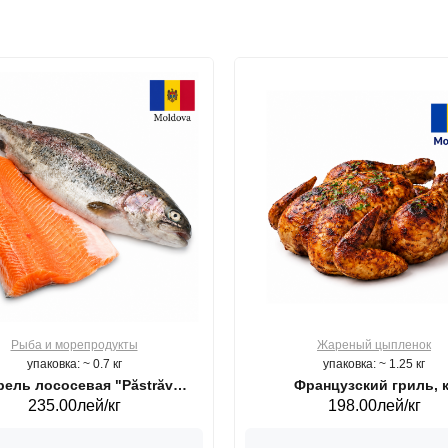
Рыба и морепродукты
Жареный цыпленок
упаковка: ~ 0.7 кг
упаковка: ~ 1.25 кг
ель лососевая "Păstrăv
Французский гриль, к
235.00лей/кг
198.00лей/кг
Moldovenesc"