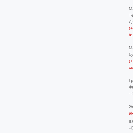
М
Т
Д
(+
t
М
б
(+
c
Г
Ф
- 
Э
al
I
«