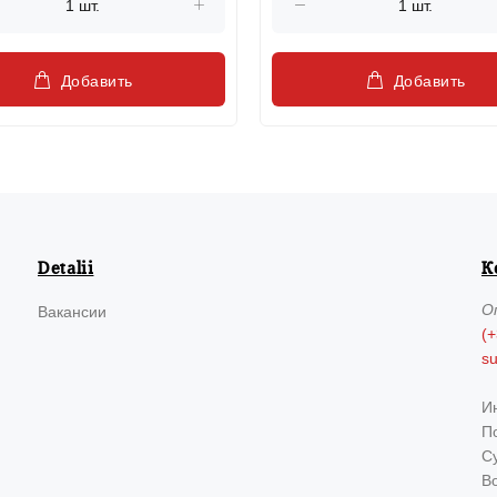
Добавить
Добавить
Detalii
К
О
Вакансии
(+
s
И
По
Су
В