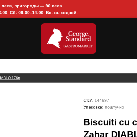
0 леев, пригороды — 90 леев.
:00, Сб: 09:00–14:00, Вс: выходной.
 DIABLO 176g
СКУ:
144697
Упаковка:
поштучно
Biscuiti cu
Zahar DIAB