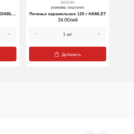
выпечка
упаковка: поштучно
r DIABLO
Печенье карамельное 125 г HAMLET
Датс
34.00лей
Добавить