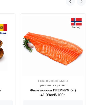
Рыба и морепродукты
О
упаковка: на развес
г
Филе лосося ПРЕМИУМ (кг)
41.99лей/100г.