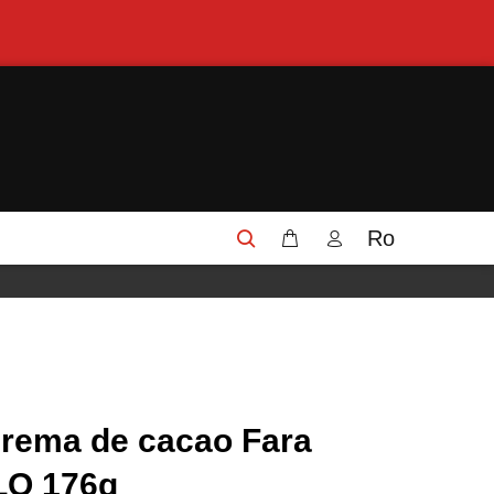
Ro
 crema de cacao Fara
LO 176g