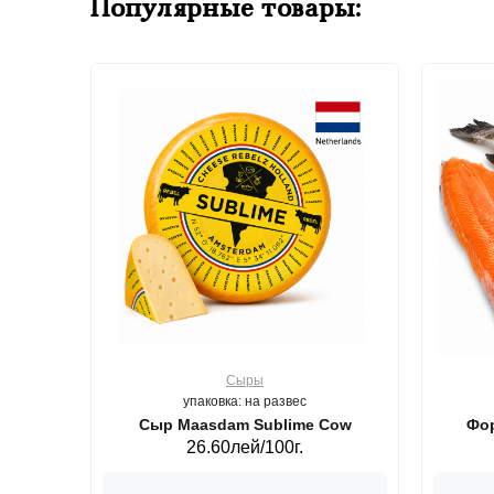
Популярные товары:
Сыры
упаковка: на развес
ерб GS,440 г.
Сыр Maasdam Sublime Cow
Фор
26.60лей/100г.