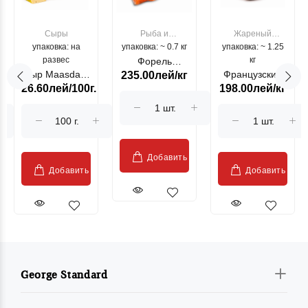
Сыры
Рыба и
Жареный
упаковка: на
упаковка: ~ 0.7 кг
морепродукты
упаковка: ~ 1.25
цыпленок
развес
кг
Форель
Сыр Maasdam
Французский
235.00лей/кг
лососевая
26.60лей/100г.
198.00лей/кг
Sublime Cow
гриль, кг
"Păstrăv
Moldovenesc"
Добавить
Добавить
Добавить
George Standard