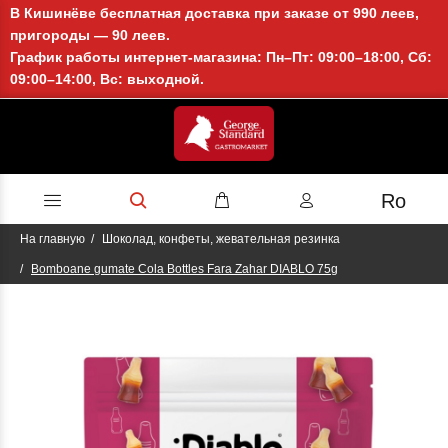
В Кишинёве бесплатная доставка при заказе от 990 леев,
пригороды — 90 леев.
График работы интернет-магазина: Пн–Пт: 09:00–18:00, Сб:
09:00–14:00, Вс: выходной.
Ro
На главную
Шоколад, конфеты, жевательная резинка
Bomboane gumate Cola Bottles Fara Zahar DIABLO 75g