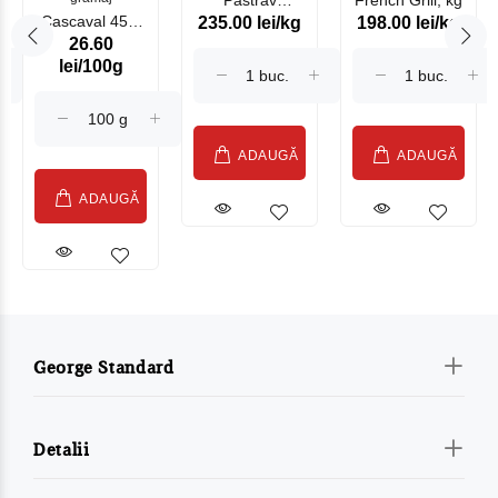
Păstrav
French Grill, kg
Cascaval 45%
235.00 lei/kg
198.00 lei/kg
Somonat
26.60
Maasdam
Moldovenesc
lei/100g
Sublime Cow
(075002)
ADAUGĂ
ADAUGĂ
ADAUGĂ
George Standard
Detalii