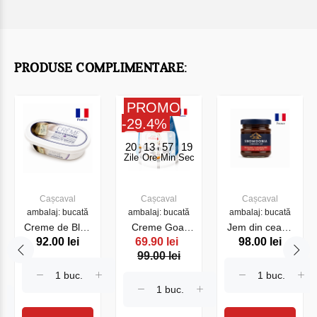
PRODUSE COMPLIMENTARE:
PROMO
-29.4%
20
13
57
19
Zile
Ore
Min
Sec
Cașcaval
Cașcaval
Cașcaval
ambalaj: bucată
ambalaj: bucată
ambalaj: bucată
Creme de Bleu
Creme Goat
Jem din ceapa
92.00 lei
69.90 lei
98.00 lei
Dauvergne 150
Brebette Rians
caramelizata
99.00 lei
g
150 g (27162)
100 g (20455)