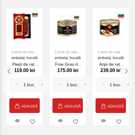
Carne de rata si
Carne de rata si
Carne de rata si
ambalaj: bucată
bibilica
ambalaj: bucată
bibilica
ambalaj: bucată
bibilica
Piept de rata
Foie Gras de
Aripi de rata
119.00 lei
175.00 lei
239.00 lei
afumat , 90 g
Canard de rata
confiate , 1350
, 150 g
g
ADAUGĂ
ADAUGĂ
ADAUGĂ