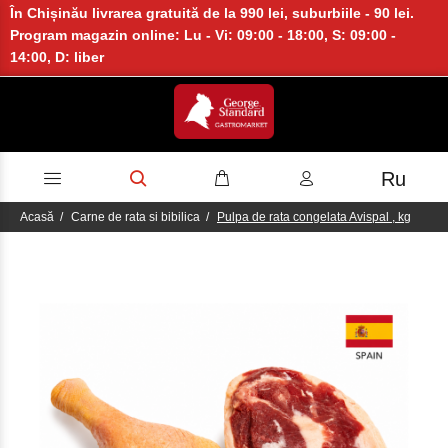
În Chișinău livrarea gratuită de la 990 lei, suburbiile - 90 lei.
Program magazin online: Lu - Vi: 09:00 - 18:00, S: 09:00 -
14:00, D: liber
Ru
Acasă
Carne de rata si bibilica
Pulpa de rata congelata Avispal , kg